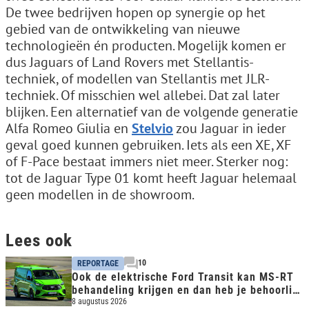
De twee bedrijven hopen op synergie op het
gebied van de ontwikkeling van nieuwe
technologieën én producten. Mogelijk komen er
dus Jaguars of Land Rovers met Stellantis-
techniek, of modellen van Stellantis met JLR-
techniek. Of misschien wel allebei. Dat zal later
blijken. Een alternatief van de volgende generatie
Alfa Romeo Giulia en
Stelvio
zou Jaguar in ieder
geval goed kunnen gebruiken. Iets als een XE, XF
of F-Pace bestaat immers niet meer. Sterker nog:
tot de Jaguar Type 01 komt heeft Jaguar helemaal
geen modellen in de showroom.
Lees ook
10
REPORTAGE
Ook de elektrische Ford Transit kan MS-RT
behandeling krijgen en dan heb je behoorlijk
snelle bus
8 augustus 2026