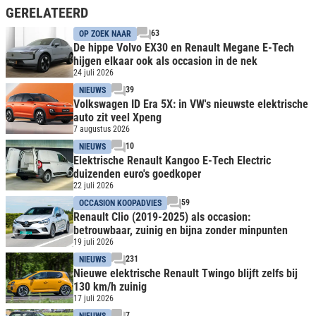
GERELATEERD
63
OP ZOEK NAAR
De hippe Volvo EX30 en Renault Megane E-Tech
hijgen elkaar ook als occasion in de nek
24 juli 2026
39
NIEUWS
Volkswagen ID Era 5X: in VW's nieuwste elektrische
auto zit veel Xpeng
7 augustus 2026
10
NIEUWS
Elektrische Renault Kangoo E-Tech Electric
duizenden euro's goedkoper
22 juli 2026
59
OCCASION KOOPADVIES
Renault Clio (2019-2025) als occasion:
betrouwbaar, zuinig en bijna zonder minpunten
19 juli 2026
231
NIEUWS
Nieuwe elektrische Renault Twingo blijft zelfs bij
130 km/h zuinig
17 juli 2026
7
NIEUWS