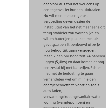
daarvoor dus zou het wel eens op
een tegenvaller kunnen uitdraaien.
Nu wil men mensen gerust
vergoeding geven gezien de
instabiliteit van het net maar eens dit
terug stabieler zou worden (velen
willen batterijen plaatsen met als
gevolg...) ben ik benieuwd of ze je
nog behoorlijk gaan vergoeden.
Maar ik ben pro hoor, zelf 24 panelen
liggen (5,4kw) en daar komen er nog
een zestal bij met batterijen. Echter
niet met de bedoeling te gaan
verhandelen wel om mijn eigen
energiebehoefte te voorzien zoals
auto laden,
verwarming/koeling/sanitair water
woning (warmtepompen) en