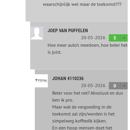
waarschijnlijk wel maar de toekomst???
JOEP VAN PUFFELEN
20-05-2026
5
Hoe meer auto’s meedoen, hoe beter het
is juist.
JOHAN 4110236
20-05-2026
0
Beter voor het net? Absoluut en dus
ben ik pro.
Maar wat de vergoeding in de
toekomst zal zijn/worden is het
simpelweg koffiedik kijken.
En een hoop mensen doet het