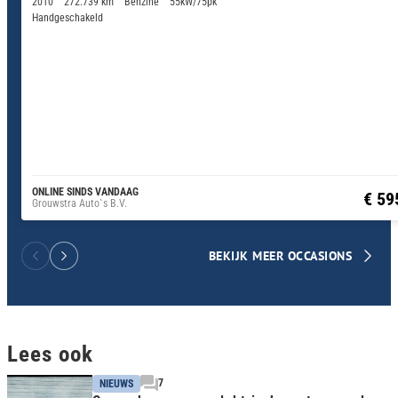
2010
272.739 km
Benzine
55kW/75pk
Handgeschakeld
ONLINE SINDS VANDAAG
€ 59
Grouwstra Auto`s B.V.
BEKIJK MEER OCCASIONS
Lees ook
7
NIEUWS