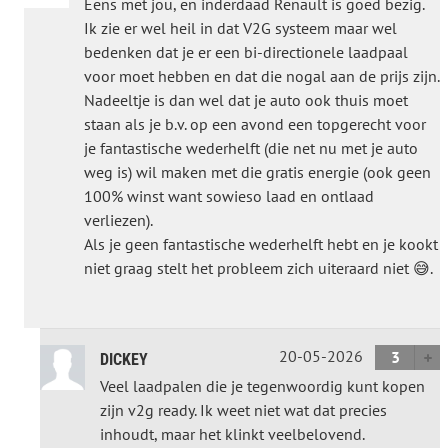
Eens met jou, en inderdaad Renault is goed bezig.
Ik zie er wel heil in dat V2G systeem maar wel
bedenken dat je er een bi-directionele laadpaal
voor moet hebben en dat die nogal aan de prijs zijn.
Nadeeltje is dan wel dat je auto ook thuis moet
staan als je b.v. op een avond een topgerecht voor
je fantastische wederhelft (die net nu met je auto
weg is) wil maken met die gratis energie (ook geen
100% winst want sowieso laad en ontlaad
verliezen).
Als je geen fantastische wederhelft hebt en je kookt
niet graag stelt het probleem zich uiteraard niet 😅.
20-05-2026
3
DICKEY
Veel laadpalen die je tegenwoordig kunt kopen
zijn v2g ready. Ik weet niet wat dat precies
inhoudt, maar het klinkt veelbelovend.