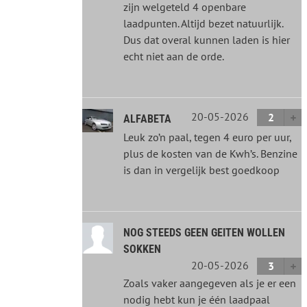
zijn welgeteld 4 openbare
laadpunten. Altijd bezet natuurlijk.
Dus dat overal kunnen laden is hier
echt niet aan de orde.
20-05-2026
2
ALFABETA
Leuk zo’n paal, tegen 4 euro per uur,
plus de kosten van de Kwh’s. Benzine
is dan in vergelijk best goedkoop
NOG STEEDS GEEN GEITEN WOLLEN
SOKKEN
20-05-2026
3
Zoals vaker aangegeven als je er een
nodig hebt kun je één laadpaal