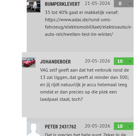
21-05-2026
0
BUMPERKLEVERT
35 tot 40% gaat er makkelijk vanaf:
https://www.adac.de/rund-ums-
fahrzeug/elektromobilitaet/elektroauto/e-
auto-reichweiten-test-im-winter/
20-05-2026
10
JOHANDEBOER
VAG zelf geeft aan dat het verbruik rond de
13 zal liggen, dat geeft al minder dan 300;
en jij rijdt natuurlijk je accu helemaal leeg
omdat er dan precies op die plek een
laadpaal staat, toch?
20-05-2026
10
PETER 2431762
Dat is precies het hele punt. Zeker in de