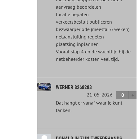
aanvraag beoordelen
locatie bepalen
verkeersbesluit publiceren
bezwaarperiode (meestal 6 weken)
netaansluiting regelen
plaatsing inplannen
Vooral stap 4 en de wachttijd bij de
netbeheerder kosten veel tijd.
WERNER 8268283
21-05-2026
0
Dat hangt er vanaf waar je kunt
tanken.
DONALD IN ZIJN TWEEDEHANDS