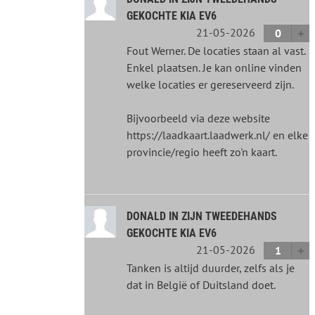
GEKOCHTE KIA EV6
21-05-2026
0
Fout Werner. De locaties staan al vast.
Enkel plaatsen. Je kan online vinden
welke locaties er gereserveerd zijn.
Bijvoorbeeld via deze website
https://laadkaart.laadwerk.nl/ en elke
provincie/regio heeft zo'n kaart.
DONALD IN ZIJN TWEEDEHANDS
GEKOCHTE KIA EV6
21-05-2026
1
Tanken is altijd duurder, zelfs als je
dat in België of Duitsland doet.