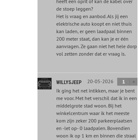
heeft een oprit of kan de kabel over
de stoep leggen?
Het is vraag en aanbod. Als jij een
elektrische auto koopt en niet thuis
kan laden, er geen laadpaal binnen
200 meter staat, dan kan je er één
aanvragen. Ze gaan niet het hele dorp
vol zetten zonder dat er vraag is.
20-05-2026
1
WILLYSJEEP
Ik ging het net intikken, maar je bent
me voor. Met het verschil dat ik in een
middelgrote stad woon. Bij het
winkelcentrum waar ik het meeste
kom zijn zeker 200 parkeerplaatsen
en -let op- 0 laadpalen. Bovendien
woon ik op 1 km en binnen die straal