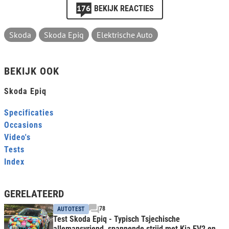
176
BEKIJK REACTIES
Skoda
Skoda Epiq
Elektrische Auto
BEKIJK OOK
Skoda Epiq
Specificaties
Occasions
Video's
Tests
Index
GERELATEERD
78
AUTOTEST
Test Skoda Epiq - Typisch Tsjechische
allemansvriend, spannende strijd met Kia EV2 en