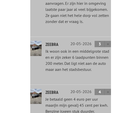
aanvragen. Er zijn hier in omgeving
laatste paar jaar al veel bijgekomen.
Ze gaan niet het hele dorp vol zetten
zonder dat er vraag is.
20-05-2026
3
ZEEBRA
Ik woon ook in een middelgrote stad
en er zijn zeker 6 laadpunten binnen
200 meter. Dat ligt niet aan de auto
maar aan het stadsbestuur.
20-05-2026
4
ZEEBRA
Je betaald geen 4 euro per uur
maar(in mijn geval) 45 cent per kwh.
Benzine isxeen stuk duurder.