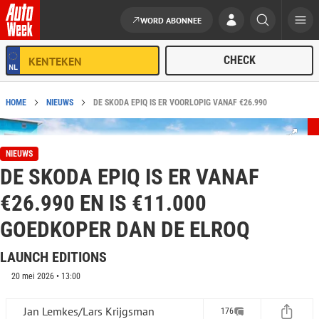
WORD ABONNEE
Ga naar de inhoud
HOME
NIEUWS
DE SKODA EPIQ IS ER VOORLOPIG VANAF €26.990
NIEUWS
DE SKODA EPIQ IS ER VANAF
€26.990 EN IS €11.000
GOEDKOPER DAN DE ELROQ
LAUNCH EDITIONS
20 mei 2026 • 13:00
Jan Lemkes/Lars Krijgsman
176