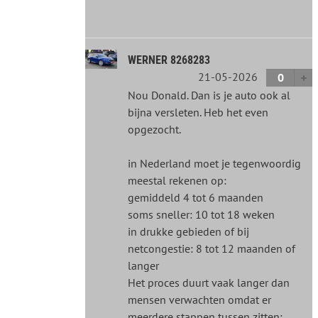
WERNER 8268283
21-05-2026
0
Nou Donald. Dan is je auto ook al
bijna versleten. Heb het even
opgezocht.
in Nederland moet je tegenwoordig
meestal rekenen op:
gemiddeld 4 tot 6 maanden
soms sneller: 10 tot 18 weken
in drukke gebieden of bij
netcongestie: 8 tot 12 maanden of
langer
Het proces duurt vaak langer dan
mensen verwachten omdat er
meerdere stappen tussen zitten: