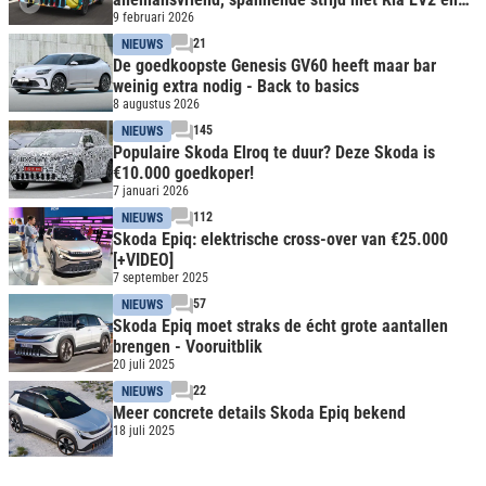
VW ID Cross
9 februari 2026
21
NIEUWS
De goedkoopste Genesis GV60 heeft maar bar
weinig extra nodig - Back to basics
8 augustus 2026
145
NIEUWS
Populaire Skoda Elroq te duur? Deze Skoda is
€10.000 goedkoper!
7 januari 2026
112
NIEUWS
Skoda Epiq: elektrische cross-over van €25.000
[+VIDEO]
7 september 2025
57
NIEUWS
Skoda Epiq moet straks de écht grote aantallen
brengen - Vooruitblik
20 juli 2025
22
NIEUWS
Meer concrete details Skoda Epiq bekend
18 juli 2025