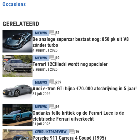
Occasions
GERELATEERD
32
NIEUWS
De analoge supercar bestaat nog: 850 pk uit V8
zónder turbo
4 augustus 2026
10
NIEUWS
Ferrari 12Cilindri wordt nog specialer
3 augustus 2026
239
NIEUWS
Audi e-tron GT: bijna €70.000 afschrijving in 5 jaar!
31 juli 2026
64
NIEUWS
Ondanks felle kritiek op de Ferrari Luce is de
elektrische Ferrari uitverkocht
31 juli 2026
16
GEBRUIKERSREVIEW
Porsche 911 Carrera 4 Coupé (1995)