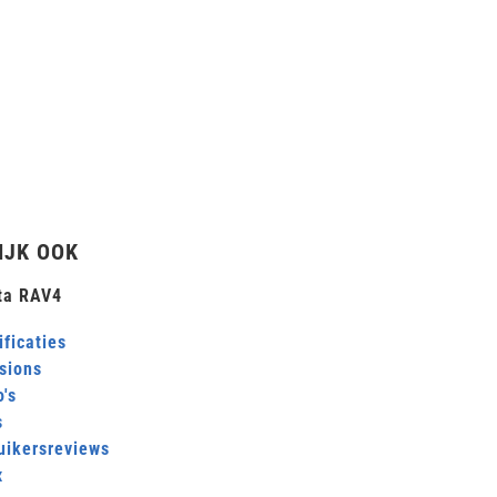
IJK OOK
ta RAV4
ficaties
sions
's
s
uikersreviews
x