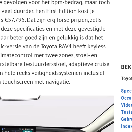
ote gevolgen voor het bpm-bedrag, maar toch
veel duurder. Een First Edition kost je
€57.795. Dat zijn erg forse prijzen, zelfs
 deze specificaties en met deze gevestigde
ar beter goed zijn en gelukkig is dat het
c-versie van de Toyota RAV4 heeft keyless
climatecontrol met twee zones, stoel- en
rstelbare bestuurdersstoel, adaptieve cruise
BEK
en hele reeks veiligheidssystemen inclusief
Toyo
 touchscreen met navigatie.
Speci
Occa
Video
Test
Gebr
Inde