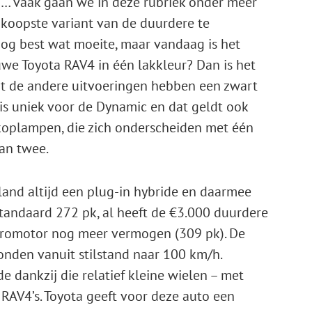
en … vaak gaan we in deze rubriek onder meer
koopste variant van de duurdere te
nog best wat moeite, maar vandaag is het
euwe Toyota RAV4 in één lakkleur? Dan is het
t de andere uitvoeringen hebben een zwart
 is uniek voor de Dynamic en dat geldt ook
koplampen, die zich onderscheiden met één
van twee.
land altijd een plug-in hybride en daarmee
t standaard 272 pk, al heeft de €3.000 duurdere
tromotor nog meer vermogen (309 pk). De
conden vanuit stilstand naar 100 km/h.
e dankzij die relatief kleine wielen – met
 RAV4’s. Toyota geeft voor deze auto een