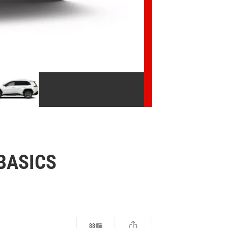
BASICS
88