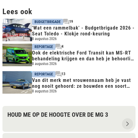
Lees ook
19
BUDGETBRIGADE
'Wat een rammelbak' - Budgetbrigade 2026 -
Seat Toledo - Klokje rond-keuring
Met video
8 augustus 2026
4
REPORTAGE
Ook de elektrische Ford Transit kan MS-RT
behandeling krijgen en dan heb je behoorlijk
snelle bus
8 augustus 2026
13
REPORTAGE
Van dit merk met vrouwennaam heb je vast
nog nooit gehoord: ze bouwden een soort
CLS avant la lettre
8 augustus 2026
HOUD ME OP DE HOOGTE OVER DE MG 3