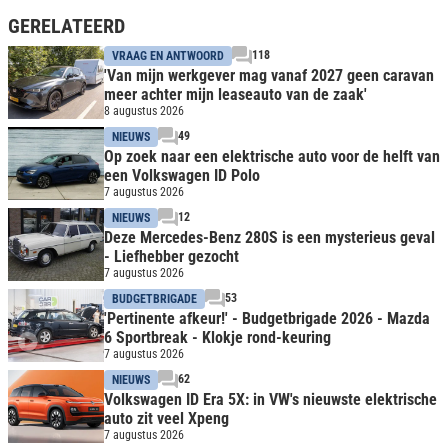
GERELATEERD
118
VRAAG EN ANTWOORD
'Van mijn werkgever mag vanaf 2027 geen caravan
meer achter mijn leaseauto van de zaak'
8 augustus 2026
49
NIEUWS
Op zoek naar een elektrische auto voor de helft van
een Volkswagen ID Polo
7 augustus 2026
12
NIEUWS
Deze Mercedes-Benz 280S is een mysterieus geval
- Liefhebber gezocht
7 augustus 2026
53
BUDGETBRIGADE
'Pertinente afkeur!' - Budgetbrigade 2026 - Mazda
6 Sportbreak - Klokje rond-keuring
7 augustus 2026
62
NIEUWS
Volkswagen ID Era 5X: in VW's nieuwste elektrische
auto zit veel Xpeng
7 augustus 2026