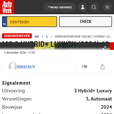
WORD ABONNEE
Ga naar de inhoud
GEBRUIKERSREVIEW
HOME
REVIEWS
MG
3
GEBRUIKERSREVIEW VAN MG 3 HYBRID+ LUXURY (2024) #2
MG 3 HYBRID+ LUXURY (2024) #2
2 december 2024 • 17:02
EDDIE19679
5
Signalement
Uitvoering
3 Hybrid+ Luxury
Versnellingen
3, Automaat
Bouwjaar
2024