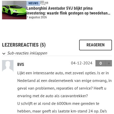
11
NIEUWS
Lamborghini Aventador SVJ blijkt prima
investering: waarde flink gestegen op tweedehands
markt
7 augustus 2026
LEZERSREACTIES (5)
REAGEREN
Sub-reacties inklappen
04-12-2024
0
BVS
Lijkt een interessante auto, met zoveel opties. Is er in
Nederland al een dealernetwerk van enige omvang, in
geval van problemen, reparaties of service? Heeft u
ervaring met de auto als caravantrekker?
U schrijft er al rond de 6000km mee gereden te
hebben, maar geeft als laatste km-stand 24 op. Da’s