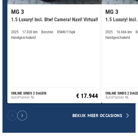
MG 3
MG 3
1.5 Luxury! Incl. Btw! Camera! Navi! Virtual!
1.5 Luxury! Incl
2025
17.030 km
Benzine
85kW/116pk
2025
16.666 km
B
Handgeschakeld
Handgeschakeld
ONLINE SINDS 2 DAGEN
ONLINE SINDS 2 DAG
€ 17.944
AutoPlanner NL
AutoPlanner NL
BEKIJK MEER OCCASIONS