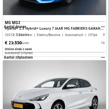
Plugin
niet plug-in
2
MG MG3
Aantal deuren
Hybrid+ 1.5 Hybrid+ Luxury 7 JAAR MG FABRIEKS GARANTIE TM 02-2032 | STOEL + STUURVERWARMING | 360 CAMERA | ADAP. CRUISE | DODE HOEK | KEYLESS | APPLE CARPLAY |
2025
2-3 deuren
22.613 km
Elektro/Benzine
Automatisch
197pk
0
€ 21.330
4-5 deuren
76
Online sinds 1 week
Autobedrijf Schijndel
Aantal zitplaatsen
2-3 zitplaatsen
0
4-5 zitplaatsen
76
6-7 zitplaatsen
0
8-9 zitplaatsen
0
Garantie