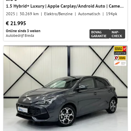
1.5 Hybrid+ Luxury | Apple Carplay/Android Auto | Camera | Led Verlichting | Adaptieve Cruise Control |
2025
30.269 km
Elektro/Benzine
Automatisch
194pk
€ 21.995
Online sinds 3 weken
BOVAG
NAP-
Autobedrijf Breda
GARANTIE
CHECK