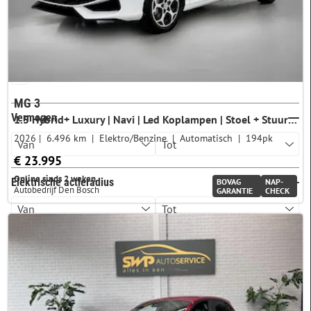
Aandrijving
Voorwielaandrijving
73
MG 3
Vermogen
1.5 Hybrid+ Luxury | Navi | Led Koplampen | Stoel + Stuurverwarming | CarPlay | 360 Camera | Adaptive Cruise Control |
2026
6.496 km
Elektro/Benzine
Automatisch
194pk
€ 23.995
Online sinds 2 weken
Elektrische actieradius
BOVAG
NAP-
Autobedrijf Den Bosch
GARANTIE
CHECK
Brandstofverbruik
CO2-uitstoot