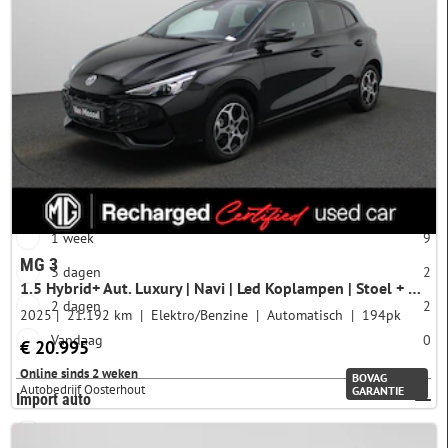
6 cilinders
0
Gebruikt
Meer opties
Nieuw
Aangeboden sinds
1 maand
18
2 weken
11
1 week
9
MG 3
3 dagen
2
1.5 Hybrid+ Aut. Luxury | Navi | Led Koplampen | Stoel + Stuurverwarming | CarPlay | 360 Camera | Adaptive Cruise Control |
2 dagen
2
2025
21.192 km
Elektro/Benzine
Automatisch
194pk
Vandaag
0
€ 20.995
Online sinds 2 weken
BOVAG
Autobedrijf Oosterhout
GARANTIE
Import auto
Verberg import
49