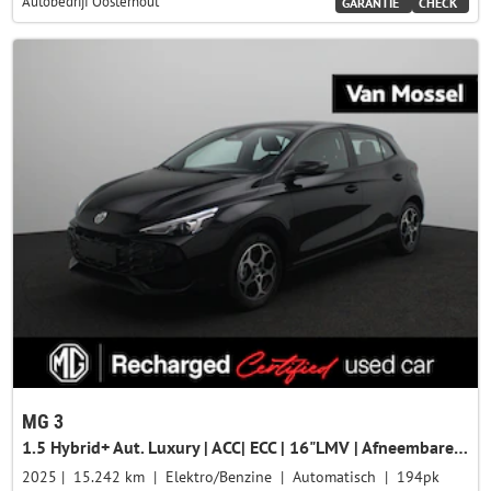
Autobedrijf Oosterhout
GARANTIE
CHECK
MG 3
1.5 Hybrid+ Aut. Luxury | ACC| ECC | 16"LMV | Afneembare Trekhaak | 360° camera | Navigatie | DAB+ | Stoelverwarming + Stuurverwarming| | BTW AUTO |
2025
15.242 km
Elektro/Benzine
Automatisch
194pk