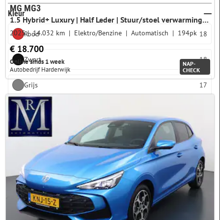
MG MG3
Kleur
1.5 Hybrid+ Luxury | Half Leder | Stuur/stoel verwarming | 360 camera | Carplay | Climate control | Full LED | Adaptive cruise | navigatie
2025
14.032 km
Elektro/Benzine
Automatisch
194pk
Rood
18
€ 18.700
Zwart
18
Online sinds 1 week
NAP-
Autobedrijf Harderwijk
CHECK
Grijs
17
Blauw
14
Wit
8
Meer opties
Opties