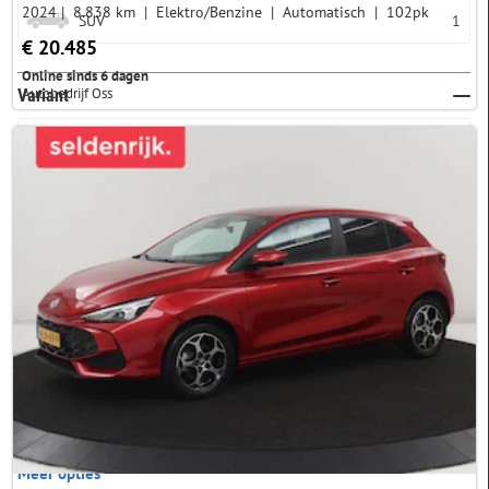
2024
8.838 km
Elektro/Benzine
Automatisch
102pk
SUV
1
€ 20.485
Online sinds 6 dagen
Autobedrijf Oss
Variant
Afstand
5 km
10 km
20 km
30 km
40 km
Meer opties