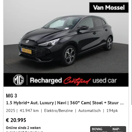
Toon alleen import
27
MG 3
1.5 Hybrid+ Aut. Luxury | Navi | 360° Cam| Stoel + Stuur Verwarming | Apple Carplay/Android Auto | Navi | 16"LMV | ACC | ECC |
2025
41.947 km
Elektro/Benzine
Automatisch
194pk
€ 20.995
Online sinds 2 weken
BOVAG
NAP-