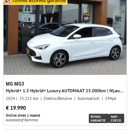
MG MG3
Hybrid+ 1.5 Hybrid+ Luxury AUTOMAAT 25.000km | NLauto | 1e Eig | ECC | 360Cam | Halfleer | LED kopl | Priv.glas | CarPlay
2024
25.212 km
Elektro/Benzine
Automatisch
194pk
€ 19.990
Online sinds 1 maand
BOVAG
NAP-
Autobedrijf Bemmel
GARANTIE
CHECK