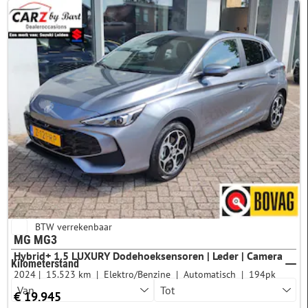
Merk & model
MG
3
Prijs
BTW verrekenbaar
MG MG3
Hybrid+ 1.5 LUXURY Dodehoeksensoren | Leder | Camera
Kilometerstand
2024
15.523 km
Elektro/Benzine
Automatisch
194pk
€ 19.945