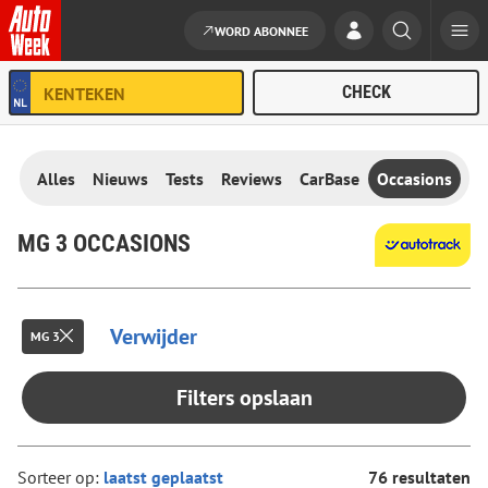
WORD ABONNEE
Ga naar de inhoud
Alles
Nieuws
Tests
Reviews
CarBase
Occasions
MG 3 OCCASIONS
Verwijder
MG 3
Filters opslaan
Sorteer op:
76 resultaten