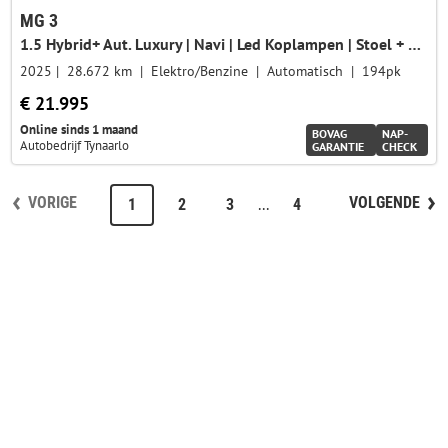
MG 3
1.5 Hybrid+ Aut. Luxury | Navi | Led Koplampen | Stoel + Stuurverwarming | CarPlay | 360 Camera | Adaptive Cruise Control |
2025
28.672 km
Elektro/Benzine
Automatisch
194pk
€ 21.995
Online sinds 1 maand
BOVAG
NAP-
Autobedrijf Tynaarlo
GARANTIE
CHECK
VORIGE
VOLGENDE
...
1
2
3
4