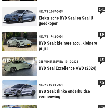
veranderen
141
NIEUWS
25-07-2025
Elektrische BYD Seal en Seal U
goedkoper
89
NIEUWS
17-12-2024
BYD Seal: kleinere accu, kleinere
prijs!
15
GEBRUIKERSREVIEW
19-10-2024
BYD Seal Excellence AWD (2024)
50
NIEUWS
09-08-2024
BYD Seal: flinke onderhuidse
vernieuwing
179