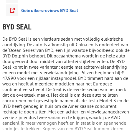
Gebruikersreviews BYD Seal
BYD SEAL
De BYD Seal is een vierdeurs sedan met volledig elektrische
aandrijving. De auto is afkomstig uit China en is onderdeel van
de ‘Ocean Series’ van BYD, een lijn waartoe bijvoorbeeld ook de
BYD Dolphin behoort. Dit oceaanthema wordt in de hele auto
doorgevoerd door middel van allerlei stijlelementen. De BYD
Seal komt in twee varianten: eentje met achterwielaandrijving
en een model met vierwielaandrijving. Prijzen beginnen bij €
47.990 voor een rijklaar instapmodel. BYD timmert hard aan de
weg en heeft al meerdere modellen naar het Europese
continent verscheept. De Seal is de eerste sedan van het merk
dat de oversteek maakt. Het doel is om deze auto te laten
concurreren met gevestigde namen als de Tesla Model 3 en de
BYD heeft genoeg in huis om de Amerikaanse concurrent
rechtop te doen zitten. Met een achter- en vierwielaangedreven
versie zijn er dus twee varianten te krijgen, waarbij de AWD
aanzienlijk meer vermogen heeft en in staat is om spannende
sprintjes te trekken. Kopers van een BYD Seal kunnen kiezen