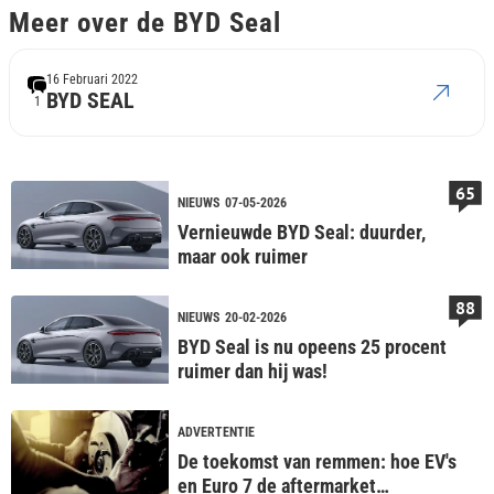
Meer over de BYD Seal
16 Februari 2022
BYD SEAL
1
65
NIEUWS
07-05-2026
Vernieuwde BYD Seal: duurder,
maar ook ruimer
88
NIEUWS
20-02-2026
BYD Seal is nu opeens 25 procent
ruimer dan hij was!
ADVERTENTIE
De toekomst van remmen: hoe EV's
en Euro 7 de aftermarket