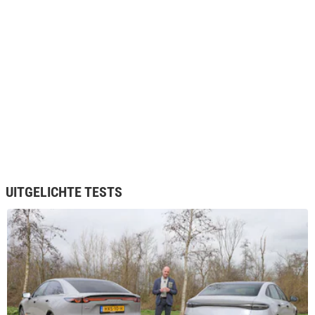
headup display en keyless entry. De auto beschikt over een
blade-battery, waarbij het hele accupakket onderdeel is van de
carrosserie. Dit zorgt voor een stijvere auto, wat helpt met de
veiligheid en zorgt voor betere rij-eigenschappen. Het
maximale snellaadvermogen van beide modellen is 150 kW,
wat betekent dat de accu aan de snellader in een half uur is
opgeladen van 20 naar 80 procent. Een BYD Seal verlaat de
showroom vanaf € 47.990 voor een rijklare RWD. Wil je meer
vermogen en vierwielaandrijving, dan begint de prijs bij €
50.990.
UITGELICHTE TESTS