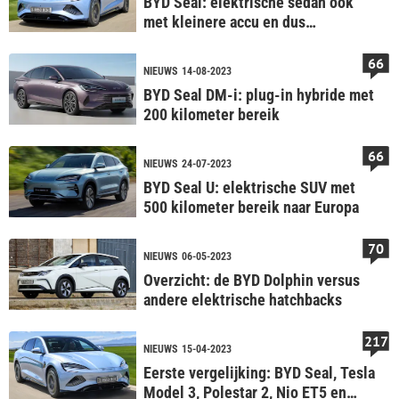
BYD Seal: elektrische sedan ook
met kleinere accu en dus
goedkoper
66
NIEUWS
14-08-2023
BYD Seal DM-i: plug-in hybride met
200 kilometer bereik
66
NIEUWS
24-07-2023
BYD Seal U: elektrische SUV met
500 kilometer bereik naar Europa
70
NIEUWS
06-05-2023
Overzicht: de BYD Dolphin versus
andere elektrische hatchbacks
217
NIEUWS
15-04-2023
Eerste vergelijking: BYD Seal, Tesla
Model 3, Polestar 2, Nio ET5 en