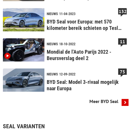
Xpeng P7
132
NIEUWS
11-04-2023
BYD Seal voor Europa: met 570
kilometer bereik schieten op Tesla
Model 3
11
NIEUWS
18-10-2022
Mondial de l'Auto Parijs 2022 -
Beursverslag deel 2
75
NIEUWS
12-09-2022
BYD Seal: Model 3-rivaal mogelijk
naar Europa
Meer BYD Seal
SEAL VARIANTEN