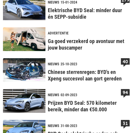
NIEUWS
15-01-2024
Elektrische BYD Seal: minder duur
én SEPP-subsidie
ADVERTENTIE
Ga goed verzekerd op avontuur met
jouw buscamper
40
NIEUWS
25-10-2023
Chinese sterrenregen: BYD's en
Xpeng succesvol aan gort gereden
94
NIEUWS
02-09-2023
Prijzen BYD Seal: 570 kilometer
bereik, minder dan €50.000
31
NIEUWS
31-08-2023