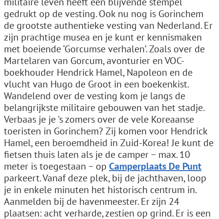
militaire leven heeft een blijvende stempel
gedrukt op de vesting. Ook nu nog is Gorinchem
de grootste authentieke vesting van Nederland. Er
zijn prachtige musea en je kunt er kennismaken
met boeiende ‘Gorcumse verhalen’. Zoals over de
Martelaren van Gorcum, avonturier en VOC-
boekhouder Hendrick Hamel, Napoleon en de
vlucht van Hugo de Groot in een boekenkist.
Wandelend over de vesting kom je langs de
belangrijkste militaire gebouwen van het stadje.
Verbaas je je 's zomers over de vele Koreaanse
toeristen in Gorinchem? Zij komen voor Hendrick
Hamel, een beroemdheid in Zuid-Korea! Je kunt de
fietsen thuis laten als je de camper − max. 10
meter is toegestaan − op
Camperplaats De Punt
parkeert. Vanaf deze plek, bij de jachthaven, loop
je in enkele minuten het historisch centrum in.
Aanmelden bij de havenmeester. Er zijn 24
plaatsen: acht verharde, zestien op grind. Er is een