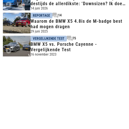
destijds de allerdikste: ‘Downsizen? Ik doe
het andersom!’
14 juni 2026
14
REPORTAGE
Waarom de BMW X5 4.8is de M-badge best
had mogen dragen
29 juni 2025
75
VERGELIJKENDE TEST
BMW X5 vs. Porsche Cayenne -
Vergelijkende Test
16 november 2023