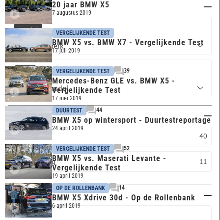
20 jaar BMW X5
Merk & model
7 augustus 2019
BMW
VERGELIJKENDE TEST
BMW X5 vs. BMW X7 - Vergelijkende Test
17 juli 2019
39
VERGELIJKENDE TEST
X5
Mercedes-Benz GLE vs. BMW X5 -
Vergelijkende Test
17 mei 2019
44
DUURTEST
Carrosserie
BMW X5 op wintersport - Duurtestreportage
24 april 2019
SUV
40
52
VERGELIJKENDE TEST
BMW X5 vs. Maserati Levante -
Overig
11
Vergelijkende Test
19 april 2019
14
OP DE ROLLENBANK
Trefwoord
BMW X5 Xdrive 30d - Op de Rollenbank
6 april 2019