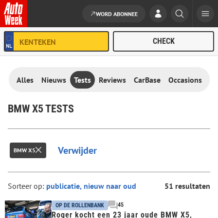
WORD ABONNEE
Ga naar de inhoud
Alles
Nieuws
Tests
Reviews
CarBase
Occasions
BMW X5 TESTS
Verwijder
BMW X5
Sorteer op:
51 resultaten
45
OP DE ROLLENBANK
Roger kocht een 23 jaar oude BMW X5,