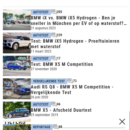
205
AUTOTEST
BMW iX vs. BMW iX5 Hydrogen - Ben je
sneller in München per EV of op waterstof? -
Reportage
31 augustus 2023
239
AUTOTEST
Test: BMW iX5 Hydrogen - Proeftuinieren
met waterstof
11 maart 2023
17
AUTOTEST
Test: BMW X5 M Competition
27 november 2020
73
VERGELIJKENDE TEST
Audi RS Q8 - BMW X5 M Competition -
Vergelijkende Test
26 juni 2020
46
AUTOTEST
BMW X5 - Afscheid Duurtest
25 september 2019
FILTERS
48
REPORTAGE