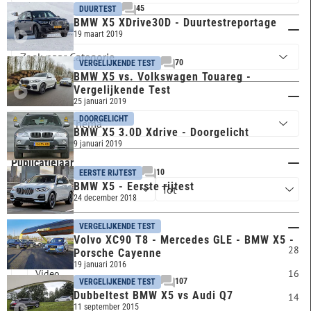
45
DUURTEST
BMW X5 XDrive30D - Duurtestreportage
Categorie
19 maart 2019
70
VERGELIJKENDE TEST
BMW X5 vs. Volkswagen Touareg -
Vergelijkende Test
Thema
25 januari 2019
DOORGELICHT
BMW X5 3.0D Xdrive - Doorgelicht
9 januari 2019
Publicatiejaar
10
EERSTE RIJTEST
BMW X5 - Eerste rijtest
24 december 2018
Artikel type
VERGELIJKENDE TEST
Volvo XC90 T8 - Mercedes GLE - BMW X5 -
PDF
28
Porsche Cayenne
19 januari 2016
Video
16
107
VERGELIJKENDE TEST
Dubbeltest BMW X5 vs Audi Q7
Overig
14
11 september 2015