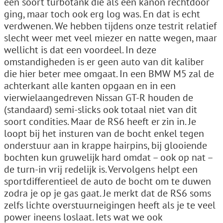
een soort turbotank die als een kanon rechtdoor
ging, maar toch ook erg log was. En dat is echt
verdwenen. We hebben tijdens onze testrit relatief
slecht weer met veel miezer en natte wegen, maar
wellicht is dat een voordeel. In deze
omstandigheden is er geen auto van dit kaliber
die hier beter mee omgaat. In een BMW M5 zal de
achterkant alle kanten opgaan en in een
vierwielaangedreven Nissan GT-R houden de
(standaard) semi-slicks ook totaal niet van dit
soort condities. Maar de RS6 heeft er zin in. Je
loopt bij het insturen van de bocht enkel tegen
onderstuur aan in krappe hairpins, bij glooiende
bochten kun gruwelijk hard omdat – ook op nat –
de turn-in vrij redelijk is. Vervolgens helpt een
sportdifferentieel de auto de bocht om te duwen
zodra je op je gas gaat. Je merkt dat de RS6 soms
zelfs lichte overstuurneigingen heeft als je te veel
power ineens loslaat. Iets wat we ook