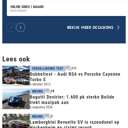
ONLINE SINDS 1 MAAND
Auto Kanen
BEKIJK MEER OCCASIONS
Lees ook
111
VERGELIJKENDE TEST
Dubbeltest - Audi RS6 vs Porsche Cayenne
Turbo S
Met video
6 oktober 2013
18
NIEUWS
Bugatti Destrier: 1.600 pk sterke Bolide
trekt maatpak aan
6 augustus 2026
3
NIEUWS
Lamborghini Revuelto SV is razendsnel op
Hockenheim en claimt record