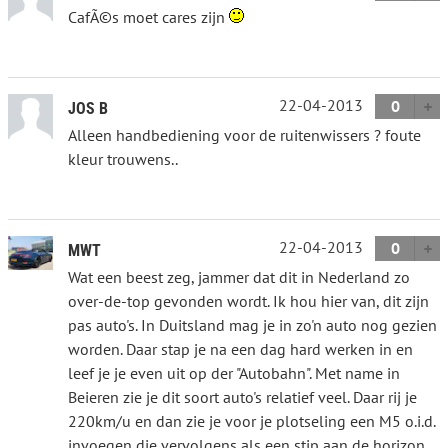
CafÃ©s moet cares zijn
22-04-2013
0
JOS B
Alleen handbediening voor de ruitenwissers ? foute
kleur trouwens..
22-04-2013
0
MWT
Wat een beest zeg, jammer dat dit in Nederland zo
over-de-top gevonden wordt. Ik hou hier van, dit zijn
pas auto's. In Duitsland mag je in zo'n auto nog gezien
worden. Daar stap je na een dag hard werken in en
leef je je even uit op der "Autobahn". Met name in
Beieren zie je dit soort auto's relatief veel. Daar rij je
220km/u en dan zie je voor je plotseling een M5 o.i.d.
invoegen die vervolgens als een stip aan de horizon