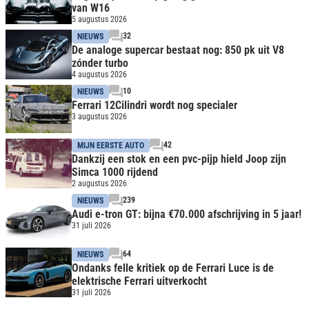
van W16
5 augustus 2026
32
NIEUWS
De analoge supercar bestaat nog: 850 pk uit V8
zónder turbo
4 augustus 2026
10
NIEUWS
Ferrari 12Cilindri wordt nog specialer
3 augustus 2026
42
MIJN EERSTE AUTO
Dankzij een stok en een pvc-pijp hield Joop zijn
Simca 1000 rijdend
2 augustus 2026
239
NIEUWS
Audi e-tron GT: bijna €70.000 afschrijving in 5 jaar!
31 juli 2026
64
NIEUWS
Ondanks felle kritiek op de Ferrari Luce is de
elektrische Ferrari uitverkocht
31 juli 2026