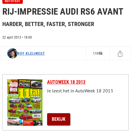
AUTOTEST
e
RIJ-IMPRESSIE AUDI RS6 AVANT
c
o
n
HARDER, BETTER, FASTER, STRONGER
d
s
o
f
22 april 2013 • 18:00
0
s
e
ROY KLEIJWEGT
110
c
o
n
d
s
AUTOWEEK 18 2013
Je leest het in AutoWeek 18 2013
BEKIJK