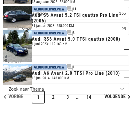
Carrosserie
13 augustus 2023
52.000 KM
11
GEBRUIKERSREVIEW
Stationwagon
163
Audi S6 Avant 5.2 FSI quattro Pro Line
(2006)
31 januari 2023
255.000 KM
Sedan
99
8
GEBRUIKERSREVIEW
Audi RS6 Avant 5.0 TFSI quattro (2008)
1 juni 2023
112.163 KM
Trefwoord
1
GEBRUIKERSREVIEW
Audi A6 Avant 2.0 TFSI Pro Line (2010)
Thema
13 juni 2014
146.000 KM
VORIGE
VOLGENDE
...
1
2
3
14