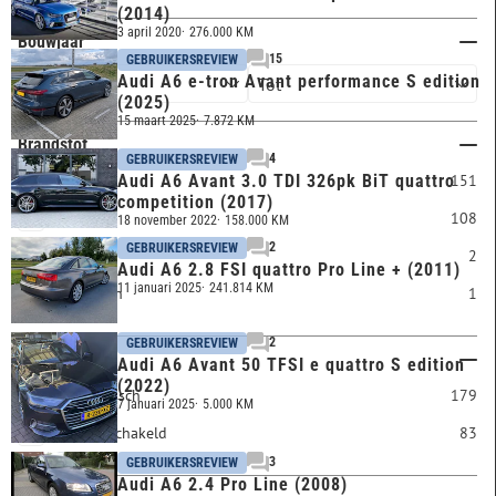
(2014)
3 april 2020
276.000 KM
Bouwjaar
15
GEBRUIKERSREVIEW
Audi A6 e-tron Avant performance S edition
(2025)
15 maart 2025
7.872 KM
Brandstof
4
GEBRUIKERSREVIEW
Diesel
151
Audi A6 Avant 3.0 TDI 326pk BiT quattro
competition (2017)
Benzine
108
18 november 2022
158.000 KM
2
GEBRUIKERSREVIEW
LPG
2
Audi A6 2.8 FSI quattro Pro Line + (2011)
11 januari 2025
241.814 KM
Elektrisch
1
2
GEBRUIKERSREVIEW
Transmissie
Audi A6 Avant 50 TFSI e quattro S edition
(2022)
Automatisch
179
7 januari 2025
5.000 KM
Handgeschakeld
83
3
GEBRUIKERSREVIEW
Audi A6 2.4 Pro Line (2008)