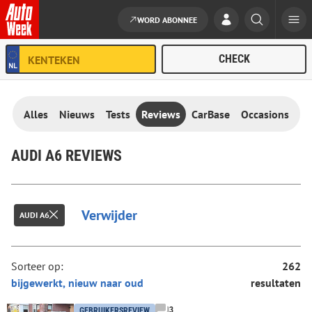
WORD ABONNEE
Ga naar de inhoud
Alles
Nieuws
Tests
Reviews
CarBase
Occasions
AUDI A6 REVIEWS
Verwijder
AUDI A6
Sorteer op:
262
resultaten
3
GEBRUIKERSREVIEW