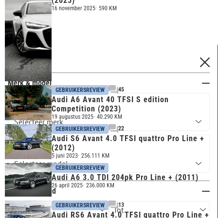
(2025)
16 november 2025
590 KM
FILTERS
Merk & model
45
GEBRUIKERSREVIEW
Audi A6 Avant 40 TFSI S edition
AUDI
Competition (2023)
19 augustus 2025
40.290 KM
22
GEBRUIKERSREVIEW
Audi S6 Avant 4.0 TFSI quattro Pro Line +
(2012)
A6
5 juni 2023
256.111 KM
GEBRUIKERSREVIEW
Audi A6 3.0 TDI 204pk Pro Line + (2011)
26 april 2025
236.000 KM
Kilometerstand
13
GEBRUIKERSREVIEW
Audi RS6 Avant 4.0 TFSI quattro Pro Line +