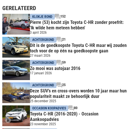
GERELATEERD
152
KLOKJE ROND
Pierre (53) kocht zijn Toyota C-HR zonder proefrit:
'Ik wilde hem meteen hebben'
3 april 2026
21
ACHTERGROND
Dit is de goedkoopste Toyota C-HR maar wij zouden
toch voor de op één na goedkoopste gaan
27 maart 2026
59
ACHTERGROND
Zo mooi was autojaar 2016
17 januari 2026
25
ACHTERGROND
Deze SUV’s en cross-overs worden 10 jaar maar hun
populariteit maakt ze behoorlijk duur
25 december 2025
80
OCCASION KOOPADVIES
Toyota C-HR (2016-2020) - Occasion
Aankoopadvies
23 november 2025