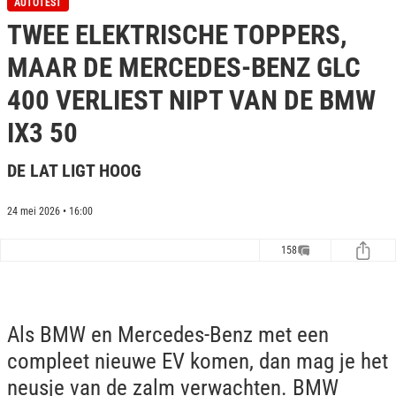
AUTOTEST
f
TWEE ELEKTRISCHE TOPPERS,
1
9
m
MAAR DE MERCEDES-BENZ GLC
i
n
400 VERLIEST NIPT VAN DE BMW
u
t
IX3 50
e
s
,
DE LAT LIGT HOOG
4
4
s
e
24 mei 2026 • 16:00
c
o
158
n
d
s
Als BMW en Mercedes-Benz met een
compleet nieuwe EV komen, dan mag je het
neusje van de zalm verwachten. BMW