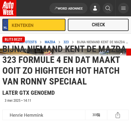
WORD ABONNEE
Ga naar de inhoud
BLITS BEZIT
HOME
AUTOTESTS
MAZDA
323
BIJNA NIEMAND KENT DE MAZDA 323 FORMULE 4 BLITS BEZIT
BIJNA NIEMAND KENT DE MAZDA
323 FORMULE 4 EN DAT MAAKT
OOIT ZO HIGHTECH HOT HATCH
VAN RONNY SPECIAAL
LATER GTX GENOEMD
3 mei 2025 • 14:11
Henrie Hemmink
30