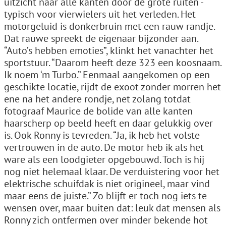
uitzicht naar alle kanten door de grote ruiten -
typisch voor vierwielers uit het verleden. Het
motorgeluid is donkerbruin met een rauw randje.
Dat rauwe spreekt de eigenaar bijzonder aan.
“Auto’s hebben emoties”, klinkt het vanachter het
sportstuur. “Daarom heeft deze 323 een koosnaam.
Ik noem ‘m Turbo.” Eenmaal aangekomen op een
geschikte locatie, rijdt de exoot zonder morren het
ene na het andere rondje, net zolang totdat
fotograaf Maurice de bolide van alle kanten
haarscherp op beeld heeft en daar gelukkig over
is. Ook Ronny is tevreden. “Ja, ik heb het volste
vertrouwen in de auto. De motor heb ik als het
ware als een loodgieter opgebouwd. Toch is hij
nog niet helemaal klaar. De verduistering voor het
elektrische schuifdak is niet origineel, maar vind
maar eens de juiste.” Zo blijft er toch nog iets te
wensen over, maar buiten dat: leuk dat mensen als
Ronny zich ontfermen over minder bekende hot