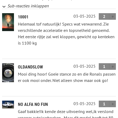
Sub-reacties inklappen
03-05-2025
2
10001
Helemaal tof natuurlijk! Specs wat verwarrend. Zie
verschillende acceleratie en topsnelheid genoemd.
Het eerste rijtje zal wel kloppen, gewicht op kenteken
is 1100 kg
03-05-2025
1
OLDANDSLOW
Mooi ding hoor! Goeie stance zo en die Ronals passen
er ook mooi onder. Niet alleen show maar ook go!
03-05-2025
1
NO ALFA NO FUN
Gaaf bakkie!Ik kende deze uitvoering wel,ik verslond
vroeger autojaarboeken...Maar dit model heeft tot 89