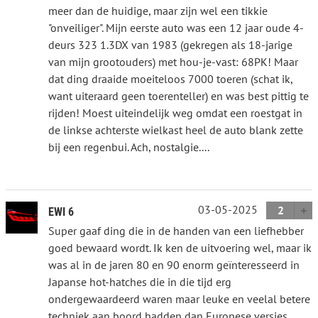
meer dan de huidige, maar zijn wel een tikkie
"onveiliger". Mijn eerste auto was een 12 jaar oude 4-
deurs 323 1.3DX van 1983 (gekregen als 18-jarige
van mijn grootouders) met hou-je-vast: 68PK! Maar
dat ding draaide moeiteloos 7000 toeren (schat ik,
want uiteraard geen toerenteller) en was best pittig te
rijden! Moest uiteindelijk weg omdat een roestgat in
de linkse achterste wielkast heel de auto blank zette
bij een regenbui. Ach, nostalgie....
03-05-2025
2
EWI 6
Super gaaf ding die in de handen van een liefhebber
goed bewaard wordt. Ik ken de uitvoering wel, maar ik
was al in de jaren 80 en 90 enorm geïnteresseerd in
Japanse hot-hatches die in die tijd erg
ondergewaardeerd waren maar leuke en veelal betere
techniek aan boord hadden dan Europese versies.