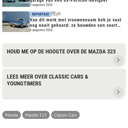
garage van een ex-Porsche-designer
9 augustus 2026
17
REPORTAGE
Van dit merk met vrouwennaam heb je vast
nog nooit gehoord: ze bouwden een soort
CLS avant la lettre
8 augustus 2026
HOUD ME OP DE HOOGTE OVER DE MAZDA 323
LEES MEER OVER CLASSIC CARS &
YOUNGTIMERS
Mazda
Mazda 323
Classic Cars