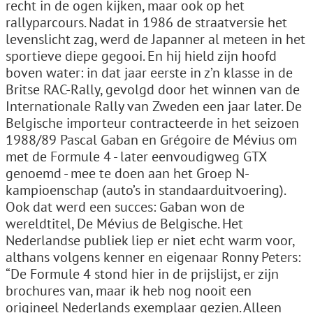
recht in de ogen kijken, maar ook op het
rallyparcours. Nadat in 1986 de straatversie het
levenslicht zag, werd de Japanner al meteen in het
sportieve diepe gegooi. En hij hield zijn hoofd
boven water: in dat jaar eerste in z’n klasse in de
Britse RAC-Rally, gevolgd door het winnen van de
Internationale Rally van Zweden een jaar later. De
Belgische importeur contracteerde in het seizoen
1988/89 Pascal Gaban en Grégoire de Mévius om
met de Formule 4 - later eenvoudigweg GTX
genoemd - mee te doen aan het Groep N-
kampioenschap (auto’s in standaarduitvoering).
Ook dat werd een succes: Gaban won de
wereldtitel, De Mévius de Belgische. Het
Nederlandse publiek liep er niet echt warm voor,
althans volgens kenner en eigenaar Ronny Peters:
“De Formule 4 stond hier in de prijslijst, er zijn
brochures van, maar ik heb nog nooit een
origineel Nederlands exemplaar gezien. Alleen