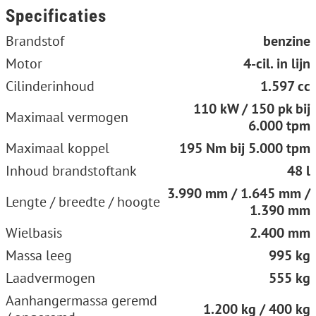
Specificaties
Brandstof
benzine
Motor
4-cil. in lijn
Cilinderinhoud
1.597 cc
110 kW / 150 pk bij
Maximaal vermogen
6.000 tpm
Maximaal koppel
195 Nm bij 5.000 tpm
Inhoud brandstoftank
48 l
3.990 mm / 1.645 mm /
Lengte / breedte / hoogte
1.390 mm
Wielbasis
2.400 mm
Massa leeg
995 kg
Laadvermogen
555 kg
Aanhangermassa geremd
1.200 kg / 400 kg