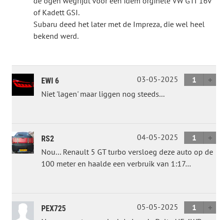
de ogen wegrijdt voor een idem orginele VW GTI 16v
of Kadett GSI.
Subaru deed het later met de Impreza, die wel heel
bekend werd.
03-05-2025
1
EWI 6
Niet 'lagen' maar liggen nog steeds...
04-05-2025
1
RS2
Nou… Renault 5 GT turbo versloeg deze auto op de
100 meter en haalde een verbruik van 1:17…
05-05-2025
1
PEX725