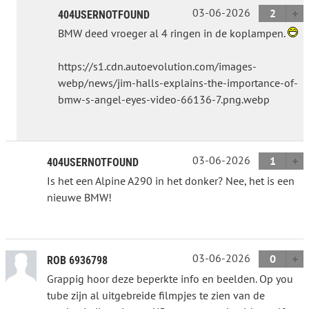
03-06-2026
2
404USERNOTFOUND
BMW deed vroeger al 4 ringen in de koplampen.
https://s1.cdn.autoevolution.com/images-
webp/news/jim-halls-explains-the-importance-of-
bmw-s-angel-eyes-video-66136-7.png.webp
03-06-2026
1
404USERNOTFOUND
Is het een Alpine A290 in het donker? Nee, het is een
nieuwe BMW!
03-06-2026
0
ROB 6936798
Grappig hoor deze beperkte info en beelden. Op you
tube zijn al uitgebreide filmpjes te zien van de