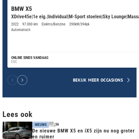
BMW X5
XDrive45e|1e eig.|Individual|M-Sport stoelen|Sky Lounge|Massa
2022
97.000 km
Elektro/Benzine
290kW/394pk
Automatisch
ONLINE SINDS VANDAAG
ESC
BEKIJK MEER OCCASIONS
Lees ook
36
NIEUWS
De nieuwe BMW X5 en iX5 zijn nu nog groter
en ruimer