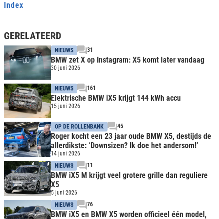
Index
GERELATEERD
31
NIEUWS
BMW zet X op Instagram: X5 komt later vandaag
30 juni 2026
161
NIEUWS
Elektrische BMW iX5 krijgt 144 kWh accu
15 juni 2026
45
OP DE ROLLENBANK
Roger kocht een 23 jaar oude BMW X5, destijds de
allerdikste: ‘Downsizen? Ik doe het andersom!’
14 juni 2026
11
NIEUWS
BMW iX5 M krijgt veel grotere grille dan reguliere
X5
5 juni 2026
76
NIEUWS
BMW iX5 en BMW X5 worden officieel één model,