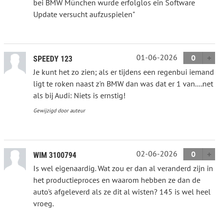
bei BMW München wurde erfolglos ein Software
Update versucht aufzuspielen"
01-06-2026
0
SPEEDY 123
Je kunt het zo zien; als er tijdens een regenbui iemand
ligt te roken naast z'n BMW dan was dat er 1 van....net
als bij Audi: Niets is ernstig!
Gewijzigd door auteur
02-06-2026
0
WIM 3100794
Is wel eigenaardig. Wat zou er dan al veranderd zijn in
het productieproces en waarom hebben ze dan de
auto's afgeleverd als ze dit al wisten? 145 is wel heel
vroeg.