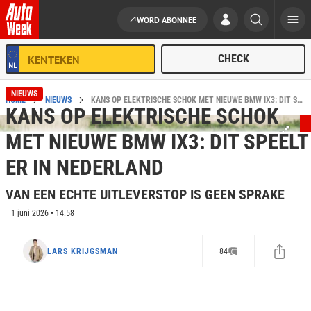
WORD ABONNEE
Ga naar de inhoud
NIEUWS
HOME
NIEUWS
KANS OP ELEKTRISCHE SCHOK MET NIEUWE BMW IX3: DIT SPEELT ER IN NEDERLAND (NIET VEEL!)
KANS OP ELEKTRISCHE SCHOK
MET NIEUWE BMW IX3: DIT SPEELT
ER IN NEDERLAND
VAN EEN ECHTE UITLEVERSTOP IS GEEN SPRAKE
1 juni 2026 • 14:58
LARS KRIJGSMAN
84