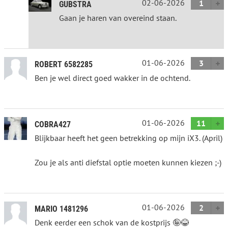
02-06-2026
1
GUBSTRA
Gaan je haren van overeind staan.
01-06-2026
3
ROBERT 6582285
Ben je wel direct goed wakker in de ochtend.
01-06-2026
11
COBRA427
Blijkbaar heeft het geen betrekking op mijn iX3. (April)
Zou je als anti diefstal optie moeten kunnen kiezen ;-)
01-06-2026
2
MARIO 1481296
Denk eerder een schok van de kostprijs 🤪😂