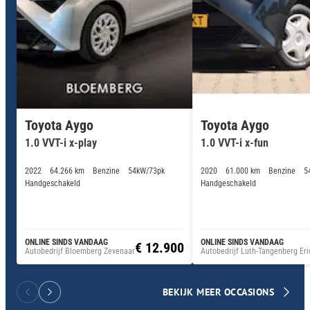
Toyota Aygo
Toyota Aygo
1.0 VVT-i x-fun
1.0 VVT-i x-play
2020
61.000 km
Benzine
5
2022
64.266 km
Benzine
54kW/73pk
Handgeschakeld
Handgeschakeld
ONLINE SINDS VANDAAG
ONLINE SINDS VANDAAG
€ 12.900
Autobedrijf Bloemberg Zevenaar
Autobedrijf Luth-Tangenberg Eri
BEKIJK MEER OCCASIONS