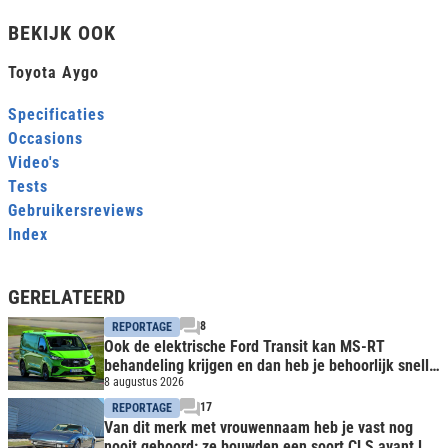
BEKIJK OOK
Toyota Aygo
Specificaties
Occasions
Video's
Tests
Gebruikersreviews
Index
GERELATEERD
8
REPORTAGE
Ook de elektrische Ford Transit kan MS-RT
behandeling krijgen en dan heb je behoorlijk snelle
bus
8 augustus 2026
17
REPORTAGE
Van dit merk met vrouwennaam heb je vast nog
nooit gehoord: ze bouwden een soort CLS avant la