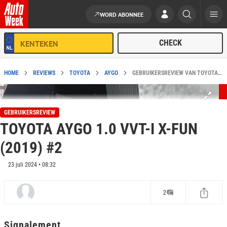
WORD ABONNEE
Ga naar de inhoud
HOME
REVIEWS
TOYOTA
AYGO
GEBRUIKERSREVIEW VAN TOYOTA AYGO 1.0 VVT-I X-FUN (2019) #2
GEBRUIKERSREVIEW
TOYOTA AYGO 1.0 VVT-I X-FUN
(2019) #2
23 juli 2024 • 08:32
2
Signalement