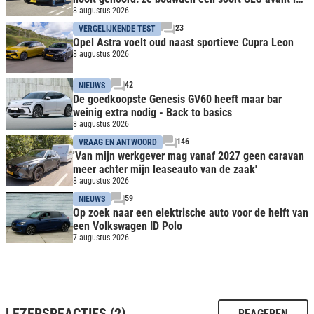
lettre
8 augustus 2026
23
VERGELIJKENDE TEST
Opel Astra voelt oud naast sportieve Cupra Leon
8 augustus 2026
42
NIEUWS
De goedkoopste Genesis GV60 heeft maar bar
weinig extra nodig - Back to basics
8 augustus 2026
146
VRAAG EN ANTWOORD
'Van mijn werkgever mag vanaf 2027 geen caravan
meer achter mijn leaseauto van de zaak'
8 augustus 2026
59
NIEUWS
Op zoek naar een elektrische auto voor de helft van
een Volkswagen ID Polo
7 augustus 2026
LEZERSREACTIES (2)
REAGEREN