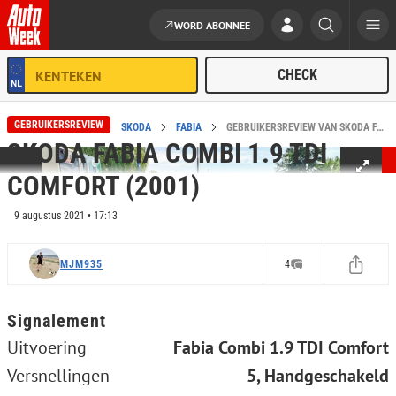
WORD ABONNEE
Ga naar de inhoud
GEBRUIKERSREVIEW
HOME
REVIEWS
SKODA
FABIA
GEBRUIKERSREVIEW VAN SKODA FABIA COMBI 1.9 TDI COMFORT (2001)
SKODA FABIA COMBI 1.9 TDI
COMFORT (2001)
9 augustus 2021 • 17:13
MJM935
4
Signalement
Uitvoering
Fabia Combi 1.9 TDI Comfort
Versnellingen
5, Handgeschakeld