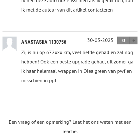
Ik heb deze auto nu! Misschien als ik geluk heb, kan
ik met de auteur van dit artikel contacteren
30-05-2025
0
ANASTASIIA 1130756
Zij is nu op 672xxx km, veel liefde gehad en zal nog
hebben! Ook een beste upgrade gehad, dit zomer ga
ik haar helemaal wrappen in Olea green van pwf en
misschien in ppf
Een vraag of een opmerking? Laat het ons weten met een
reactie.