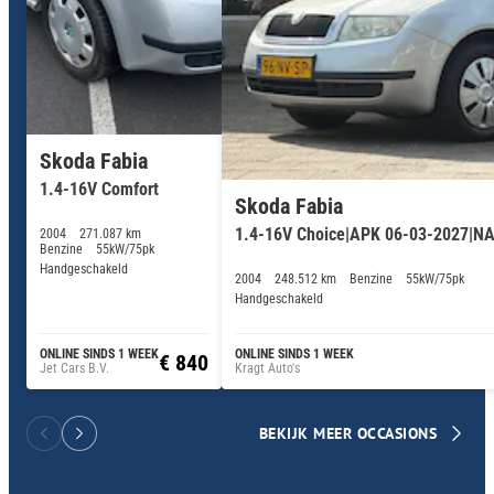
Skoda Fabia
1.4-16V Comfort
Skoda Fabia
1.4-16V Choice|APK 06-03-2027|NAP|
2004
271.087 km
Benzine
55kW/75pk
Handgeschakeld
2004
248.512 km
Benzine
55kW/75pk
Handgeschakeld
ONLINE SINDS 1 WEEK
ONLINE SINDS 1 WEEK
€ 840
Jet Cars B.V.
Kragt Auto's
BEKIJK MEER OCCASIONS