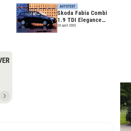
AUTOTEST
Skoda Fabia Combi
1.9 TDI Elegance
(2001)
24 april 2002
VER