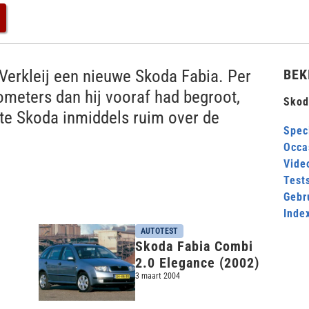
 Verkleij een nieuwe Skoda Fabia. Per
BEK
ometers dan hij vooraf had begroot,
Skod
te Skoda inmiddels ruim over de
Speci
Occa
Video
Test
Gebr
Inde
AUTOTEST
Skoda Fabia Combi
2.0 Elegance (2002)
3 maart 2004