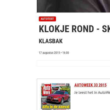
0
s
AUTOTEST
e
KLOKJE ROND - S
c
o
n
d
KLASBAK
s
o
f
17 augustus 2015 • 16:00
0
s
e
c
o
n
d
s
V
AUTOWEEK 33 2015
o
Je leest het in Auto
l
u
m
e
0