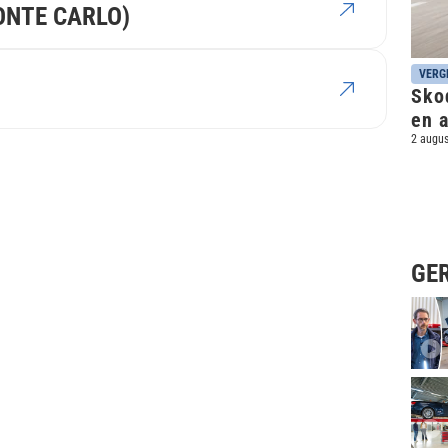
ONTE CARLO)
VERG
Sko
en a
K4
2 augus
GE