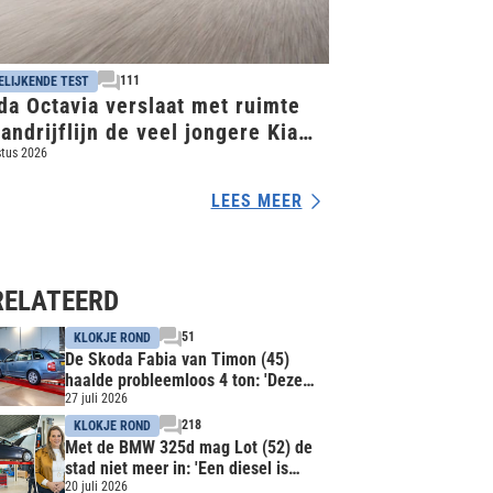
111
ELIJKENDE TEST
da Octavia verslaat met ruimte
andrijflijn de veel jongere Kia
tus 2026
LEES MEER
RELATEERD
51
KLOKJE ROND
De Skoda Fabia van Timon (45)
haalde probleemloos 4 ton: 'Deze
auto wordt niet verwend'
27 juli 2026
218
KLOKJE ROND
Met de BMW 325d mag Lot (52) de
stad niet meer in: 'Een diesel is
onverwoestbaar', zei mijn vader
20 juli 2026