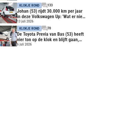
133
KLOKJE ROND
Johan (53) rijdt 30.000 km per jaar
in deze Volkswagen Up: 'Wat er niet
op zit, kan niet kapot'
13 juli 2026
70
KLOKJE ROND
De Toyota Previa van Bas (53) heeft
vier ton op de klok en blijft gaan,
ondanks wat ouderdomskwalen
6 juli 2026