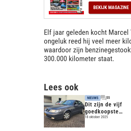
%
BEKIJK
MAGAZINE
Elf jaar geleden kocht Marcel
ongeluk reed hij veel meer kil
waardoor zijn benzinegestook
300.000 kilometer staat.
Lees ook
55
NIEUWS
Dit zijn de vijf
goedkoopste
occasions op lpg
18 oktober 2025