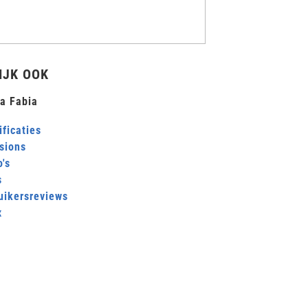
IJK OOK
a Fabia
ficaties
sions
's
s
uikersreviews
x