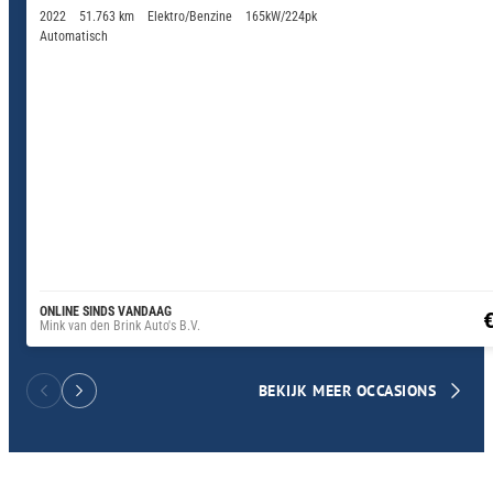
2022
51.763 km
Elektro/Benzine
165kW/224pk
Automatisch
ONLINE SINDS VANDAAG
€
Mink van den Brink Auto's B.V.
BEKIJK MEER OCCASIONS