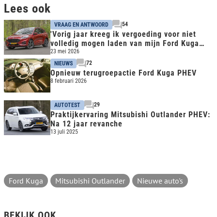
Lees ook
54
VRAAG EN ANTWOORD
'Vorig jaar kreeg ik vergoeding voor niet
volledig mogen laden van mijn Ford Kuga
PHEV, nu niet'
23 mei 2026
72
NIEUWS
Opnieuw terugroepactie Ford Kuga PHEV
8 februari 2026
29
AUTOTEST
Praktijkervaring Mitsubishi Outlander PHEV:
Na 12 jaar revanche
13 juli 2025
Ford Kuga
Mitsubishi Outlander
Nieuwe auto's
BEKIJK OOK