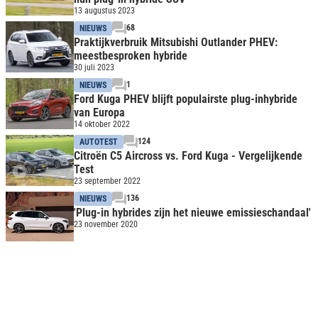
13 augustus 2023
68
NIEUWS
Praktijkverbruik Mitsubishi Outlander PHEV:
meestbesproken hybride
30 juli 2023
1
NIEUWS
Ford Kuga PHEV blijft populairste plug-inhybride
van Europa
14 oktober 2022
124
AUTOTEST
Citroën C5 Aircross vs. Ford Kuga - Vergelijkende
Test
23 september 2022
136
NIEUWS
'Plug-in hybrides zijn het nieuwe emissieschandaal'
23 november 2020