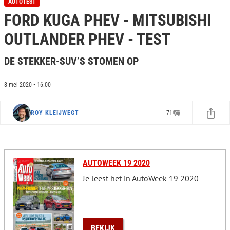
AUTOTEST
e
FORD KUGA PHEV - MITSUBISHI
c
o
n
OUTLANDER PHEV - TEST
d
s
o
DE STEKKER-SUV’S STOMEN OP
f
0
s
8 mei 2020 • 16:00
e
c
o
ROY KLEIJWEGT
71
n
d
s
AUTOWEEK 19 2020
Je leest het in AutoWeek 19 2020
BEKIJK