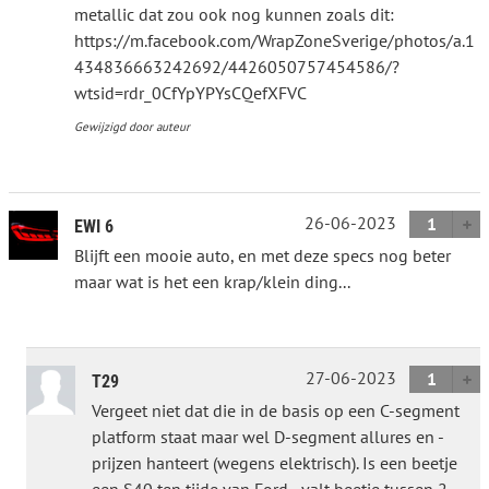
metallic dat zou ook nog kunnen zoals dit:
https://m.facebook.com/WrapZoneSverige/photos/a.1
434836663242692/4426050757454586/?
wtsid=rdr_0CfYpYPYsCQefXFVC
Gewijzigd door auteur
26-06-2023
1
EWI 6
Blijft een mooie auto, en met deze specs nog beter
maar wat is het een krap/klein ding...
27-06-2023
1
T29
Vergeet niet dat die in de basis op een C-segment
platform staat maar wel D-segment allures en -
prijzen hanteert (wegens elektrisch). Is een beetje
een S40 ten tijde van Ford - valt beetje tussen 2