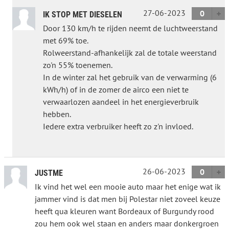
27-06-2023
0
IK STOP MET DIESELEN
Door 130 km/h te rijden neemt de luchtweerstand
met 69% toe.
Rolweerstand-afhankelijk zal de totale weerstand
zo'n 55% toenemen.
In de winter zal het gebruik van de verwarming (6
kWh/h) of in de zomer de airco een niet te
verwaarlozen aandeel in het energieverbruik
hebben.
Iedere extra verbruiker heeft zo z'n invloed.
26-06-2023
0
JUSTME
Ik vind het wel een mooie auto maar het enige wat ik
jammer vind is dat men bij Polestar niet zoveel keuze
heeft qua kleuren want Bordeaux of Burgundy rood
zou hem ook wel staan en anders maar donkergroen