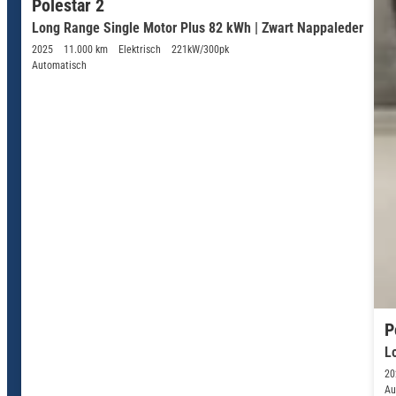
Polestar 2
Long Range Single Motor Plus 82 kWh | Zwart Nappaleder
2025
11.000 km
Elektrisch
221kW/300pk
Automatisch
P
L
20
Au