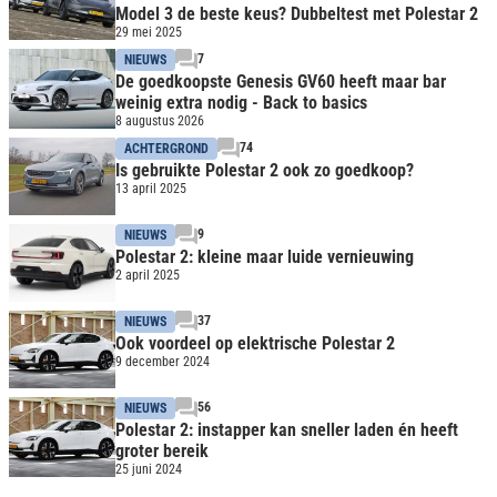
Model 3 de beste keus? Dubbeltest met Polestar 2
29 mei 2025
7
NIEUWS
De goedkoopste Genesis GV60 heeft maar bar
weinig extra nodig - Back to basics
8 augustus 2026
74
ACHTERGROND
Is gebruikte Polestar 2 ook zo goedkoop?
13 april 2025
9
NIEUWS
Polestar 2: kleine maar luide vernieuwing
2 april 2025
37
NIEUWS
Ook voordeel op elektrische Polestar 2
9 december 2024
56
NIEUWS
Polestar 2: instapper kan sneller laden én heeft
groter bereik
25 juni 2024