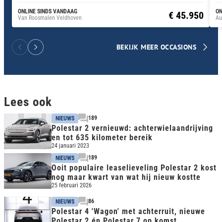
ONLINE SINDS VANDAAG
ON
€ 45.950
Van Roosmalen Veldhoven
Au
BEKIJK MEER OCCASIONS
Lees ook
189
NIEUWS
Polestar 2 vernieuwd: achterwielaandrijving
en tot 635 kilometer bereik
24 januari 2023
189
NIEUWS
Ooit populaire leaselieveling Polestar 2 kost
nog maar kwart van wat hij nieuw kostte
25 februari 2026
86
NIEUWS
Polestar 4 'Wagon' met achterruit, nieuwe
Polestar 2 én Polestar 7 op komst