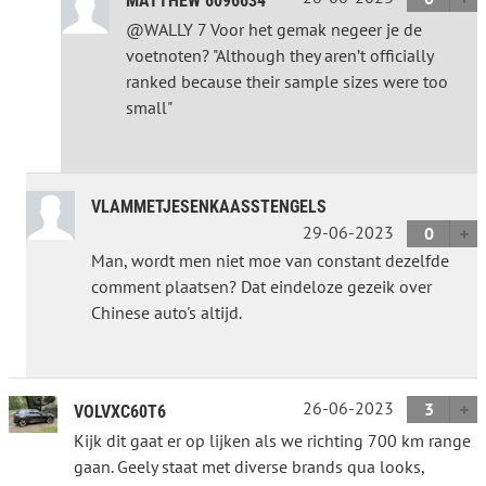
MATTHEW 6096634
@WALLY 7 Voor het gemak negeer je de
voetnoten? "Although they aren’t officially
ranked because their sample sizes were too
small"
VLAMMETJESENKAASSTENGELS
29-06-2023
0
Man, wordt men niet moe van constant dezelfde
comment plaatsen? Dat eindeloze gezeik over
Chinese auto's altijd.
26-06-2023
3
VOLVXC60T6
Kijk dit gaat er op lijken als we richting 700 km range
gaan. Geely staat met diverse brands qua looks,