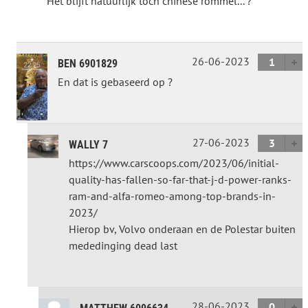
Het blijft natuurlijk toch chinese rommel... ?
26-06-2023
1
BEN 6901829
En dat is gebaseerd op ?
27-06-2023
3
WALLY 7
https://www.carscoops.com/2023/06/initial-
quality-has-fallen-so-far-that-j-d-power-ranks-
ram-and-alfa-romeo-among-top-brands-in-
2023/
Hierop bv, Volvo onderaan en de Polestar buiten
mededinging dead last
28-06-2023
0