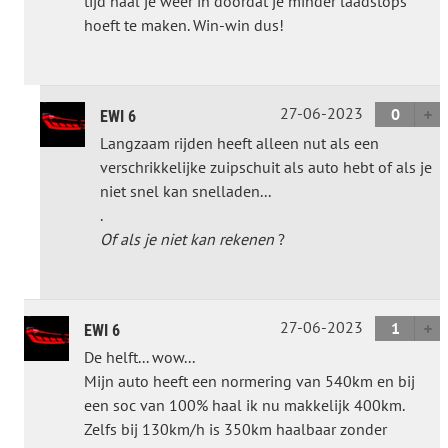
tijd haal je weer in doordat je minder laadstops
hoeft te maken. Win-win dus!
27-06-2023
0
EWI 6
Langzaam rijden heeft alleen nut als een
verschrikkelijke zuipschuit als auto hebt of als je
niet snel kan snelladen...
.
Of als je niet kan rekenen
?
27-06-2023
1
EWI 6
De helft... wow...
Mijn auto heeft een normering van 540km en bij
een soc van 100% haal ik nu makkelijk 400km.
Zelfs bij 130km/h is 350km haalbaar zonder