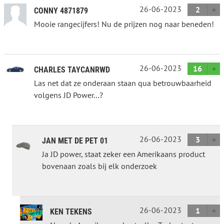
26-06-2023
2
CONNY 4871879
Mooie rangecijfers! Nu de prijzen nog naar beneden!
26-06-2023
16
CHARLES TAYCANRWD
Las net dat ze onderaan staan qua betrouwbaarheid
volgens JD Power…?
26-06-2023
3
JAN MET DE PET 01
Ja JD power, staat zeker een Amerikaans product
bovenaan zoals bij elk onderzoek
26-06-2023
1
KEN TEKENS