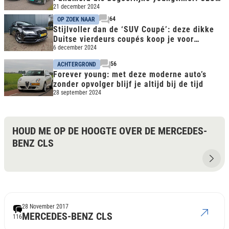
geboren klassieker
21 december 2024
64
OP ZOEK NAAR
Stijlvoller dan de ‘SUV Coupé’: deze dikke
Duitse vierdeurs coupés koop je voor
€30.000
6 december 2024
56
ACHTERGROND
Forever young: met deze moderne auto’s
zonder opvolger blijf je altijd bij de tijd
28 september 2024
HOUD ME OP DE HOOGTE OVER DE MERCEDES-
BENZ CLS
28 November 2017
MERCEDES-BENZ CLS
116