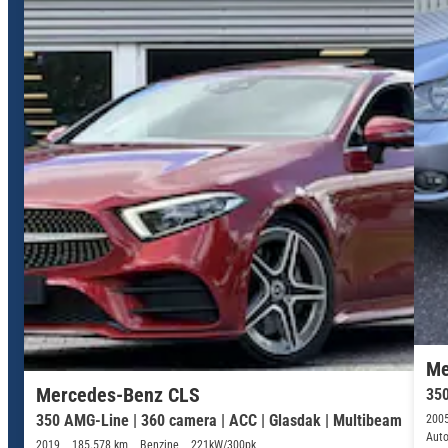
Me
Mercedes-Benz CLS
35
350 AMG-Line | 360 camera | ACC | Glasdak | Multibeam
200
Aut
2019
185.578 km
Benzine
221kW/300pk