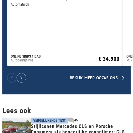
Automatisch
ONLINE SINDS 1 DAG
ONL
€ 34.900
Autobedrijf Vos
M. v
BEKIJK MEER OCCASIONS
Lees ook
45
VERGELIJKENDE TEST
Stijliconen Mercedes CLS en Porsche
Panamera als begeerlijke youngtimer: CLS