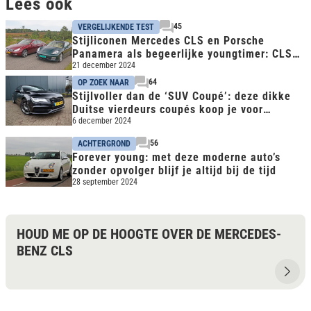
Lees ook
45
VERGELIJKENDE TEST
Stijliconen Mercedes CLS en Porsche
Panamera als begeerlijke youngtimer: CLS
geboren klassieker
21 december 2024
64
OP ZOEK NAAR
Stijlvoller dan de ‘SUV Coupé’: deze dikke
Duitse vierdeurs coupés koop je voor
€30.000
6 december 2024
56
ACHTERGROND
Forever young: met deze moderne auto’s
zonder opvolger blijf je altijd bij de tijd
28 september 2024
HOUD ME OP DE HOOGTE OVER DE MERCEDES-
BENZ CLS