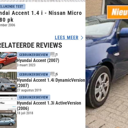
ELIJKENDE TEST
dai Accent 1.4 i - Nissan Micro
 80 pk
ember 2006
LEES MEER
RELATEERDE REVIEWS
1
GEBRUIKERSREVIEW
Hyundai Accent (2007)
3 maart 2023
5
GEBRUIKERSREVIEW
Hyundai Accent 1.4i DynamicVersion
(2007)
27 augustus 2019
GEBRUIKERSREVIEW
Hyundai Accent 1.3i ActiveVersion
(2006)
18 juli 2018