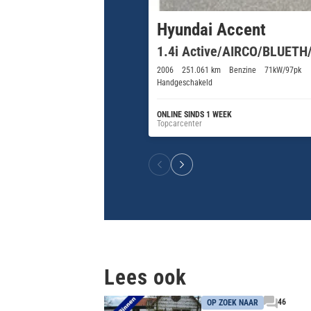
Hyundai Accent
1.4i Active/AIRCO/BLUET
2006
251.061 km
Benzine
71kW/97pk
Handgeschakeld
ONLINE SINDS 1 WEEK
Topcarcenter
Lees ook
46
OP ZOEK NAAR