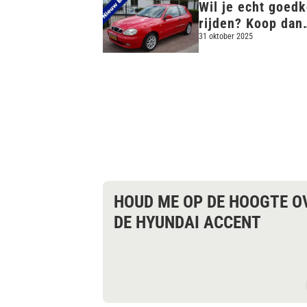
Wil je echt goed
rijden? Koop dan
één van deze al l
31 oktober 2025
vergeten Koreaa
auto's
HOUD ME OP DE HOOGTE O
DE HYUNDAI ACCENT