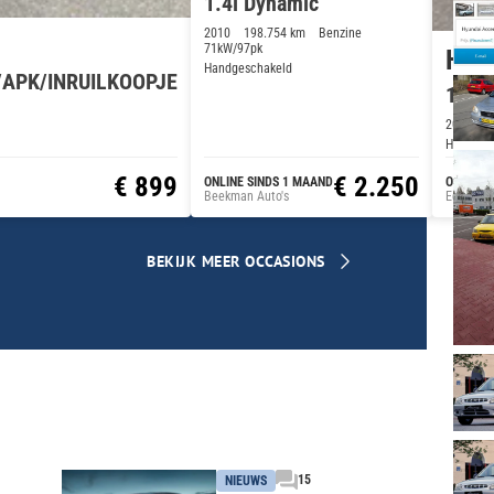
1.4i Dynamic
2010
198.754 km
Benzine
71kW/97pk
Hyu
Handgeschakeld
H/APK/INRUILKOOPJE
1.4i
2008
2
Handges
€ 899
€ 2.250
ONLINE SINDS 1 MAAND
ONLINE 
Beekman Auto's
Ed-Kar A
BEKIJK MEER OCCASIONS
15
NIEUWS