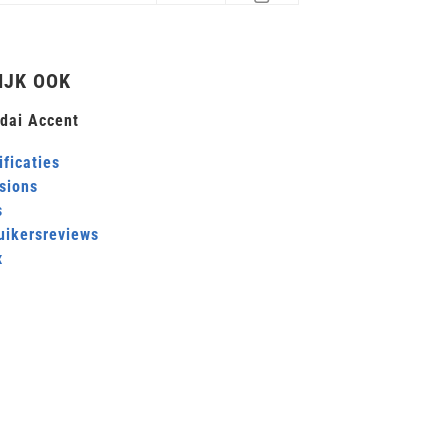
IJK OOK
dai Accent
ficaties
sions
s
uikersreviews
x