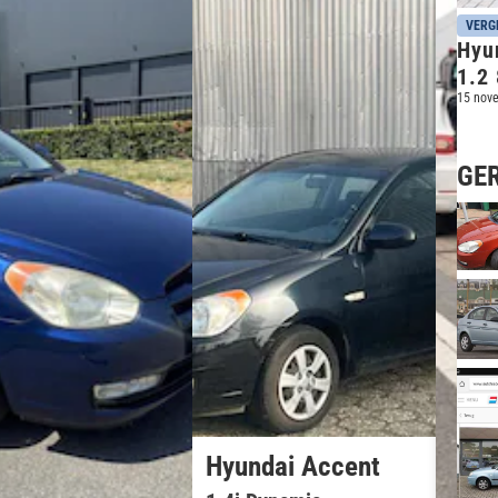
VERG
Hyun
1.2
15 nov
GE
Hyundai Accent