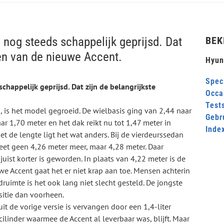
 nog steeds schappelijk geprijsd. Dat
BEK
en van de nieuwe Accent.
Hyun
Speci
happelijk geprijsd. Dat zijn de belangrijkste
Occa
Test
, is het model gegroeid. De wielbasis ging van 2,44 naar
Gebr
r 1,70 meter en het dak reikt nu tot 1,47 meter in
Inde
 de lengte ligt het wat anders. Bij de vierdeurssedan
meet geen 4,26 meter meer, maar 4,28 meter. Daar
uist korter is geworden. In plaats van 4,22 meter is de
e Accent gaat het er niet krap aan toe. Mensen achterin
uimte is het ook lang niet slecht gesteld. De jongste
sitie dan voorheen.
it de vorige versie is vervangen door een 1,4-liter
rcilinder waarmee de Accent al leverbaar was, blijft. Maar