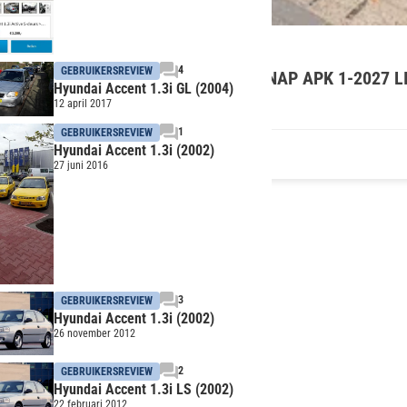
ndai Accent
4
GEBRUIKERSREVIEW
 Dynamic Joy AIRCO 3RS RIJDT GOED NAP APK 1-2027 
Hyundai Accent 1.3i GL (2004)
10.295 km
Benzine
71kW/97pk
12 april 2017
chakeld
1
GEBRUIKERSREVIEW
Hyundai Accent 1.3i (2002)
SINDS 1 MAAND
utohandel & Export
27 juni 2016
3
GEBRUIKERSREVIEW
Hyundai Accent 1.3i (2002)
26 november 2012
2
GEBRUIKERSREVIEW
Hyundai Accent 1.3i LS (2002)
22 februari 2012