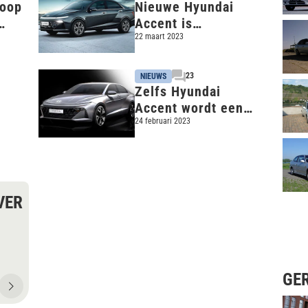
koop
Nieuwe Hyundai
Accent is
ang
extravagante sedan
22 maart 2023
nse
23
NIEUWS
Zelfs Hyundai
Accent wordt een
wildebras
24 februari 2023
VER
GE