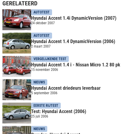
GERELATEERD
AUTOTEST
Hyundai Accent 1.4i DynamicVersion (2007)
24 oktober 2007
AUTOTEST
Hyundai Accent 1.4 DynamicVersion (2006)
2 maart 2007
VERGELIJKENDE TEST
Hyundai Accent 1.4 i - Nissan Micro 1.2 80 pk
15 november 2006
NIEUWS
Hyundai Accent driedeurs leverbaar
5 september 2006
EERSTE RIJTEST
Test: Hyundai Accent (2006)
25 juli 2006
NIEUWS