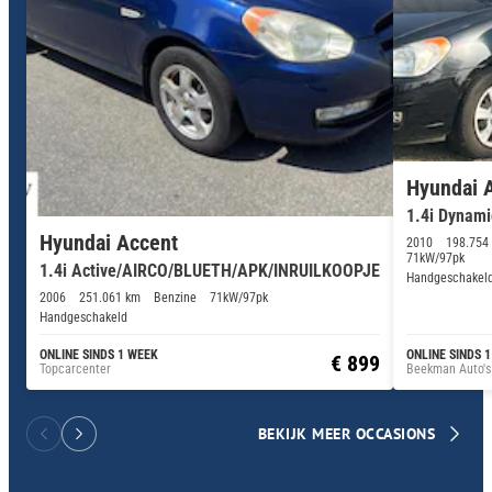
Hyundai 
1.4i Dynami
Hyundai Accent
2010
198.754
71kW/97pk
1.4i Active/AIRCO/BLUETH/APK/INRUILKOOPJE
Handgeschakel
2006
251.061 km
Benzine
71kW/97pk
Handgeschakeld
ONLINE SINDS 1 WEEK
ONLINE SINDS 
€ 899
Topcarcenter
Beekman Auto's
BEKIJK MEER OCCASIONS