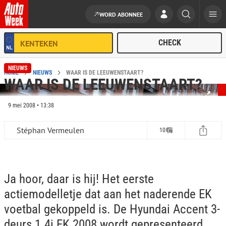
WORD ABONNEE
Ga naar de inhoud
NIEUWS
HOME
NIEUWS
WAAR IS DE LEEUWENSTAART?
WAAR IS DE LEEUWENSTAART?
9 mei 2008 • 13:38
Stéphan Vermeulen
10
Ja hoor, daar is hij! Het eerste
actiemodelletje dat aan het naderende EK
voetbal gekoppeld is. De Hyundai Accent 3-
deurs 1.4i EK 2008 wordt gepresenteerd