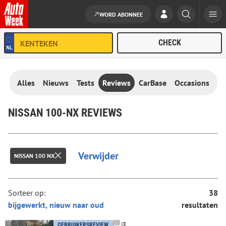
WORD ABONNEE
Ga naar de inhoud
Alles
Nieuws
Tests
Reviews
CarBase
Occasions
NISSAN 100-NX REVIEWS
Verwijder
NISSAN 100 NX
Sorteer op:
38
resultaten
3
GEBRUIKERSREVIEW