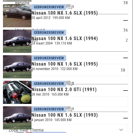
Benzine
38
1
GEBRUIKERSREVIEW
Nissan 100 NX 1.6 SLX (1995)
20 april 2012
199.000 KM
Transmissie
Handgeschakeld
36
GEBRUIKERSREVIEW
Nissan 100 NX 1.6 SLX (1994)
Automatisch
2
24 maart 2004
139.110 KM
Carrosserie
GEBRUIKERSREVIEW
Nissan 100 NX 1.6 SLX (1995)
16 november 2010
122.000 KM
Coupé
38
2
GEBRUIKERSREVIEW
Nissan 100 NX 2.0 GTi (1991)
Trefwoord
28 mei 2010
165.000 KM
1
GEBRUIKERSREVIEW
Nissan 100 NX 1.6 SLX (1993)
Thema
4 januari 2010
145.000 KM