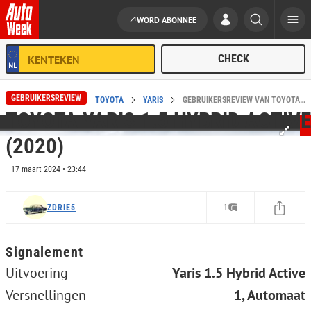
WORD ABONNEE
Ga naar de inhoud
GEBRUIKERSREVIEW
HOME
REVIEWS
TOYOTA
YARIS
GEBRUIKERSREVIEW VAN TOYOTA YARIS 1.5 HYBRID ACTIVE (2020)
TOYOTA YARIS 1.5 HYBRID ACTIVE
(2020)
17 maart 2024 • 23:44
ZDRIE5
1
Signalement
Uitvoering
Yaris 1.5 Hybrid Active
Versnellingen
1, Automaat