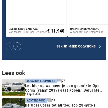
ONLINE SINDS VANDAAG
ONLINE SINDS VANDAAG
€ 11.940
Van Mossel OPC Opel Den Bosch
Autobedrijf van Dompzelaar
BEKIJK MEER OCCASIONS
Lees ook
77
OCCASION KOOPADVIES
Let hier op wanneer je een gebruikte Opel
Corsa (vanaf 2019) gaat kopen: 'Beruchte
Met video
PureTech motor'
19 april 2026
18
ACHTERGROND
De Opel Corsa tot nu toe: Top 20-auto’s