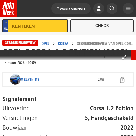
WORD ABONNEE
Ga naar de inhoud
GEBRUIKERSREVIEW
HOME
REVIEWS
OPEL
CORSA
GEBRUIKERSREVIEW VAN OPEL CORSA 1.2 EDITION (2022)
OPEL CORSA 1.2 EDITION (2022)
4 maart 2026 • 10:59
MELVIN B8
2
Signalement
Uitvoering
Corsa 1.2 Edition
Versnellingen
5, Handgeschakeld
Bouwjaar
2022