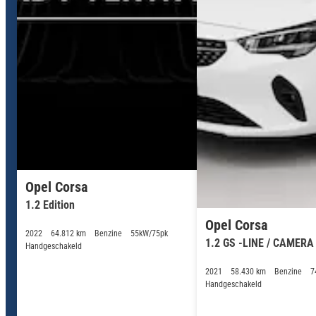
Opel Corsa
1.2 Edition
Opel Corsa
2022
64.812 km
Benzine
55kW/75pk
1.2 GS -LINE / CAMERA
Handgeschakeld
2021
58.430 km
Benzine
7
Handgeschakeld