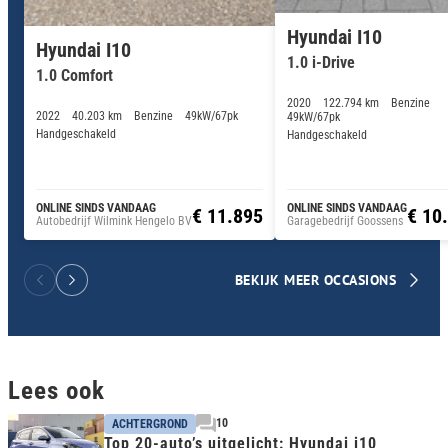
Hyundai I10
Hyundai I10
1.0 i-Drive
1.0 Comfort
2020
122.794 km
Benzine
2022
40.203 km
Benzine
49kW/67pk
49kW/67pk
Handgeschakeld
Handgeschakeld
ONLINE SINDS VANDAAG
ONLINE SINDS VANDAAG
€ 11.895
€ 10
Autobedrijf Wilmink Hengelo BV
Garagebedrijf Goossens
BEKIJK MEER OCCASIONS
Lees ook
10
ACHTERGROND
Top 20-auto’s uitgelicht: Hyundai i10