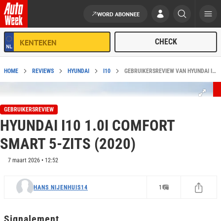
WORD ABONNEE
Ga naar de inhoud
HOME
REVIEWS
HYUNDAI
I10
GEBRUIKERSREVIEW VAN HYUNDAI I10 1.0I COMFORT SMART 5-ZITS (2020)
GEBRUIKERSREVIEW
HYUNDAI I10 1.0I COMFORT
SMART 5-ZITS (2020)
7 maart 2026 • 12:52
HANS NIJENHUIS14
1
Signalement