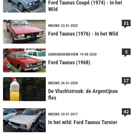
Ford Taunus Coupé (1974) - In het
Wild
51
NIEUWS
03-01-2022
Ford Taunus (1976) - In het Wild
5
GEBRUIKERSREVIEW
19-08-2020
Ford Taunus (1968)
17
NIEUWS
26-01-2020
De Vluchtstrook: de Argentijnse
fles
42
NIEUWS
24-01-2017
In het wild: Ford Taunus Turnier