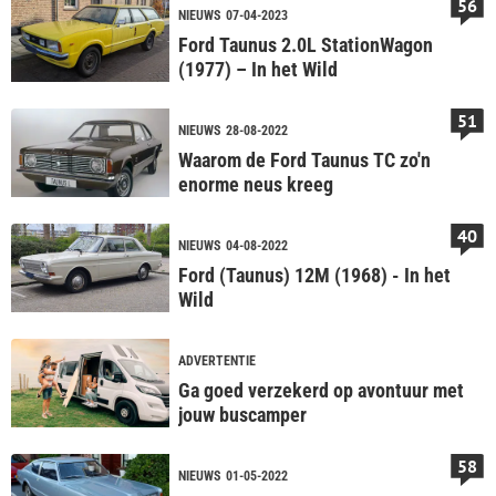
56
NIEUWS
07-04-2023
Ford Taunus 2.0L StationWagon
(1977) – In het Wild
51
NIEUWS
28-08-2022
Waarom de Ford Taunus TC zo'n
enorme neus kreeg
40
NIEUWS
04-08-2022
Ford (Taunus) 12M (1968) - In het
Wild
ADVERTENTIE
Ga goed verzekerd op avontuur met
jouw buscamper
58
NIEUWS
01-05-2022