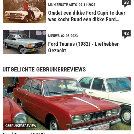
38
MIJN EERSTE AUTO
09-11-2025
Omdat een dikke Ford Capri te duur
was kocht Ruud een dikke Ford
Taunus als eerste auto: een 2300
GT
48
NIEUWS
02-05-2023
Ford Taunus (1982) - Liefhebber
Gezocht
UITGELICHTE GEBRUIKERREVIEWS
GEBRUIKERSREVIEW