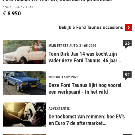
1963
84.370 KM
€ 8.950
Bekijk 3 Ford Taunus occasions
33
MIJN EERSTE AUTO
31-05-2026
Toen Dirk Jan 14 was kocht zijn
vader deze Ford Taunus, 46 jaar
later rijdt de zoon hem nog steeds
32
NIEUWS
17-02-2026
Deze Ford Taunus lijkt nog vooral
een werkpaard - In het wild
ADVERTENTIE
De toekomst van remmen: hoe EV's
en Euro 7 de aftermarket
veranderen