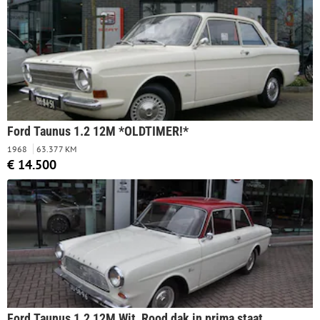
Ford Taunus 1.2 12M *OLDTIMER!*
1968
63.377 KM
€ 14.500
Ford Taunus 1.2 12M Wit, Rood dak in prima staat.