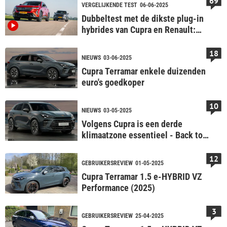
69
VERGELIJKENDE TEST
06-06-2025
Dubbeltest met de dikste plug-in
hybrides van Cupra en Renault:
Terramar vs. Rafale
18
NIEUWS
03-06-2025
Cupra Terramar enkele duizenden
euro's goedkoper
10
NIEUWS
03-05-2025
Volgens Cupra is een derde
klimaatzone essentieel - Back to
Basics
12
GEBRUIKERSREVIEW
01-05-2025
Cupra Terramar 1.5 e-HYBRID VZ
Performance (2025)
3
GEBRUIKERSREVIEW
25-04-2025