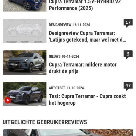
Cupra Terramar 1.5 e-HYBRID VZ
Performance (2025)
17
DESIGNREVIEW
16-11-2024
Designreview Cupra Terramar:
‘Latijns getekend, maar wel met de
handrem erop’
5
NIEUWS
06-11-2024
Cupra Terramar: mildere motor
drukt de prijs
47
AUTOTEST
11-10-2024
Test: Cupra Terramar - Cupra zoekt
het hogerop
UITGELICHTE GEBRUIKERREVIEWS