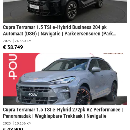
Cupra Terramar 1.5 TSI e-Hybrid Business 204 pk
Automaat (DSG) | Navigatie | Parkeersensoren (Park
assist) | Rondomzicht camera | Autom. airco (3 zones) |
2025
24.530 KM
Elektr. voorstoelen | Head-up display |
€ 38.749
Cupra Terramar 1.5 TSI e-Hybrid 272pk VZ Performance |
Panoramadak | Wegklapbare Trekhaak | Navigatie
2025
10.136 KM
€ 48.900