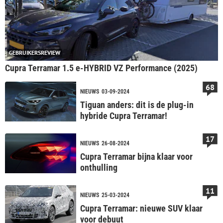
GEBRUIKERSREVIEW
Cupra Terramar 1.5 e-HYBRID VZ Performance (2025)
68
NIEUWS
03-09-2024
Tiguan anders: dit is de plug-in
hybride Cupra Terramar!
17
NIEUWS
26-08-2024
Cupra Terramar bijna klaar voor
onthulling
11
NIEUWS
25-03-2024
Cupra Terramar: nieuwe SUV klaar
voor debuut