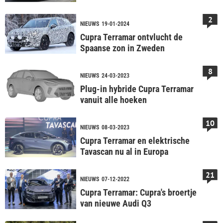
2
NIEUWS
19-01-2024
Cupra Terramar ontvlucht de
Spaanse zon in Zweden
8
NIEUWS
24-03-2023
Plug-in hybride Cupra Terramar
vanuit alle hoeken
10
NIEUWS
08-03-2023
Cupra Terramar en elektrische
Tavascan nu al in Europa
21
NIEUWS
07-12-2022
Cupra Terramar: Cupra's broertje
van nieuwe Audi Q3