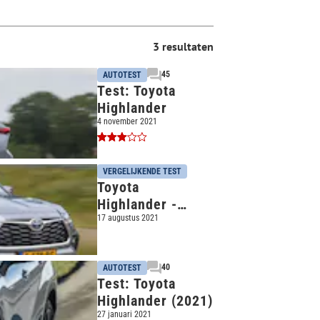
3 resultaten
45
AUTOTEST
Test: Toyota
Highlander
4 november 2021
VERGELIJKENDE TEST
Toyota
Highlander -
Hyundai Santa Fe
17 augustus 2021
- Vergelijkende
Test
40
AUTOTEST
Test: Toyota
Highlander (2021)
27 januari 2021