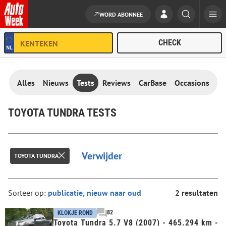
WORD ABONNEE
Ga naar de inhoud
Alles
Nieuws
Tests
Reviews
CarBase
Occasions
TOYOTA TUNDRA TESTS
Verwijder
TOYOTA TUNDRA
Sorteer op:
2 resultaten
82
KLOKJE ROND
Toyota Tundra 5.7 V8 (2007) - 465.294 km -