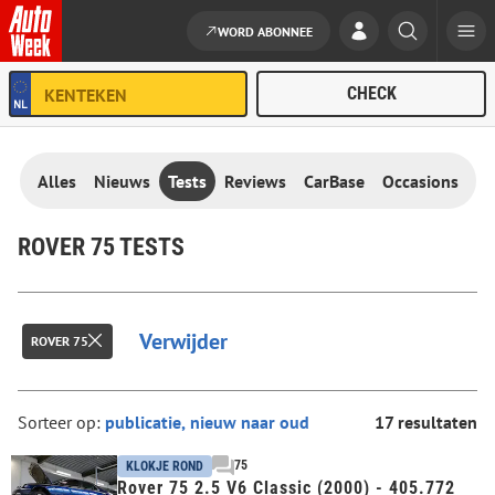
WORD ABONNEE
Ga naar de inhoud
Alles
Nieuws
Tests
Reviews
CarBase
Occasions
ROVER 75 TESTS
Verwijder
ROVER 75
Sorteer op:
17 resultaten
75
KLOKJE ROND
Rover 75 2.5 V6 Classic (2000) - 405.772