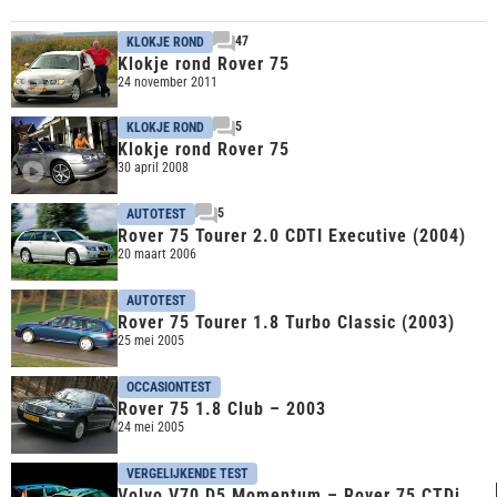
47
KLOKJE ROND
Klokje rond Rover 75
24 november 2011
5
KLOKJE ROND
Klokje rond Rover 75
30 april 2008
5
AUTOTEST
Rover 75 Tourer 2.0 CDTI Executive (2004)
20 maart 2006
AUTOTEST
Rover 75 Tourer 1.8 Turbo Classic (2003)
25 mei 2005
OCCASIONTEST
Rover 75 1.8 Club – 2003
24 mei 2005
VERGELIJKENDE TEST
Volvo V70 D5 Momentum – Rover 75 CTDi