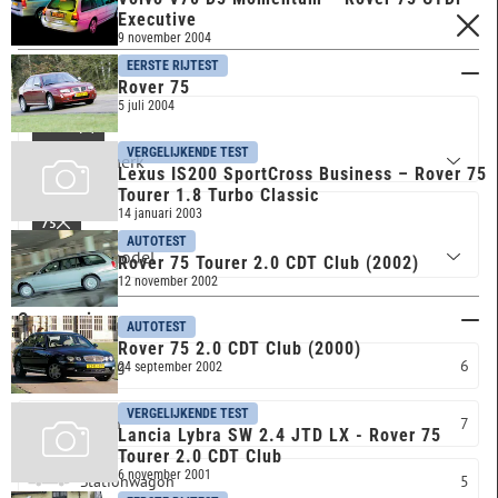
Executive
FILTERS
9 november 2004
EERSTE RIJTEST
Merk & model
Rover 75
5 juli 2004
ROVER
VERGELIJKENDE TEST
Lexus IS200 SportCross Business – Rover 75
Tourer 1.8 Turbo Classic
14 januari 2003
75
AUTOTEST
Rover 75 Tourer 2.0 CDT Club (2002)
12 november 2002
Carrosserie
AUTOTEST
Rover 75 2.0 CDT Club (2000)
Overig
6
24 september 2002
VERGELIJKENDE TEST
Sedan
7
Lancia Lybra SW 2.4 JTD LX - Rover 75
Tourer 2.0 CDT Club
6 november 2001
Stationwagon
5