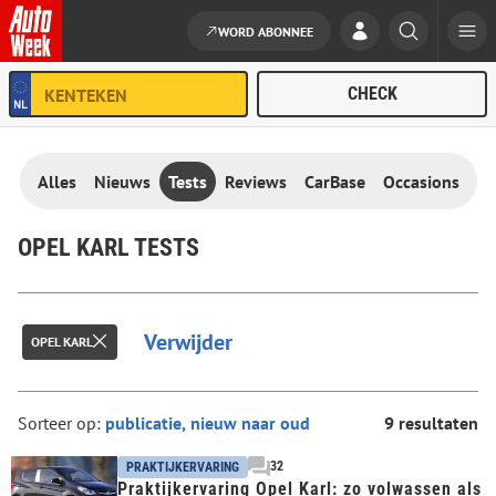
WORD ABONNEE
Ga naar de inhoud
Alles
Nieuws
Tests
Reviews
CarBase
Occasions
OPEL KARL TESTS
Verwijder
OPEL KARL
Sorteer op:
9 resultaten
32
PRAKTIJKERVARING
Praktijkervaring Opel Karl: zo volwassen als