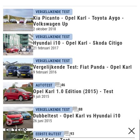
VERGELIJKENDE TEST
Kia Picanto - Opel Karl - Toyota Aygo -
Volkswagen Up
2 oktober 2018
VERGELIJKENDE TEST
Hyundai i10 - Opel Karl - Skoda Citigo
21 februari 2017
VERGELIJKENDE TEST
Vergelijkende Test: Fiat Panda - Opel Karl
9 februari 2016
46
AUTOTEST
Opel Karl 1.0 Edition (2015) - Test
9 juli 2015
88
VERGELIJKENDE TEST
Dubbeltest - Opel Karl vs Hyundai i10
26 juni 2015
FILTERS
93
EERSTE RIJTEST