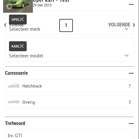
Opel Karl - Test
Merk & model
29 mei 2015
OPEL
VORIGE
VOLGENDE
1
KARL
Carrosserie
Hatchback
7
Overig
3
Trefwoord