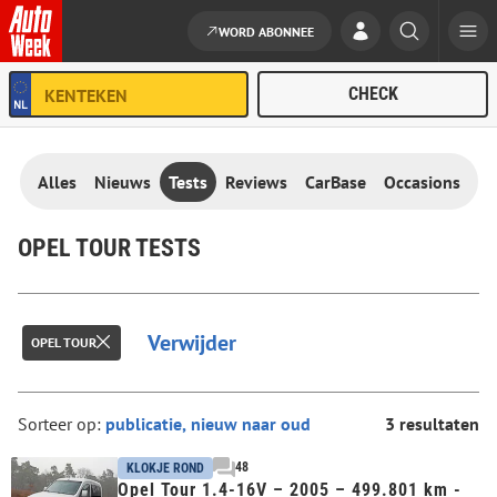
WORD ABONNEE
Ga naar de inhoud
Alles
Nieuws
Tests
Reviews
CarBase
Occasions
OPEL TOUR TESTS
Verwijder
OPEL TOUR
Sorteer op:
3 resultaten
48
KLOKJE ROND
Opel Tour 1.4-16V – 2005 – 499.801 km -