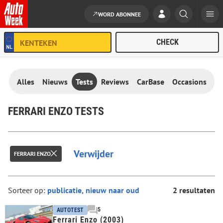
WORD ABONNEE
Ga naar de inhoud
Alles
Nieuws
Tests
Reviews
CarBase
Occasions
FERRARI ENZO TESTS
Verwijder
FERRARI ENZO
Sorteer op:
2 resultaten
5
AUTOTEST
Ferrari Enzo (2003)