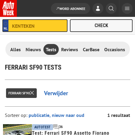
WORD ABONNEE
Ga naar de inhoud
Alles
Nieuws
Tests
Reviews
CarBase
Occasions
FERRARI SF90 TESTS
Verwijder
FERRARI SF90
Sorteer op:
1 resultaat
36
AUTOTEST
Test: Ferrari SF90 Assetto Fiorano