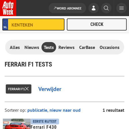
WORD ABONNEE
Ga naar de inhoud
Alles
Nieuws
Tests
Reviews
CarBase
Occasions
FERRARI F1 TESTS
Verwijder
FERRARI F1
Sorteer op:
1 resultaat
EERSTE RIJTEST
Ferrari F430