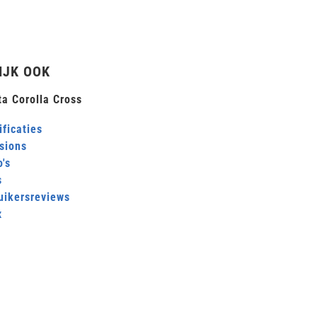
IJK OOK
ta Corolla Cross
ficaties
sions
's
s
uikersreviews
x