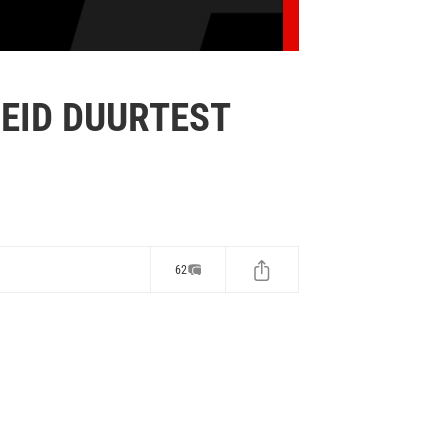
HEID DUURTEST
62