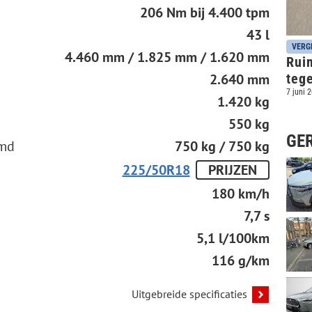
206 Nm bij 4.400 tpm
43 l
VERG
4.460 mm / 1.825 mm / 1.620 mm
Rui
2.640 mm
teg
7 juni 
1.420 kg
550 kg
GE
emd
750 kg / 750 kg
225/50R18
PRIJZEN
180 km/h
7,7 s
5,1 l/100km
116 g/km
Uitgebreide specificaties