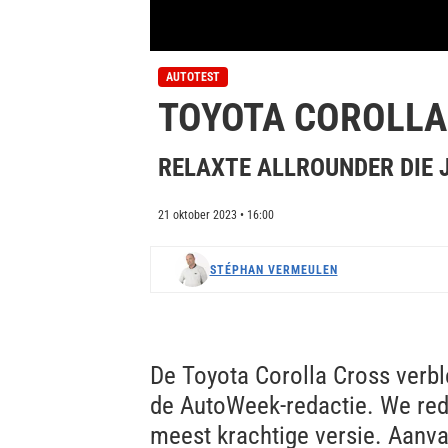
0
s
AUTOTEST
e
TOYOTA COROLLA 
c
o
n
d
RELAXTE ALLROUNDER DIE J
s
o
f
21 oktober 2023 • 16:00
0
s
e
c
STÉPHAN VERMEULEN
o
n
d
s
V
o
De Toyota Corolla Cross verb
l
u
de AutoWeek-redactie. We rede
m
e
meest krachtige versie. Aanva
0