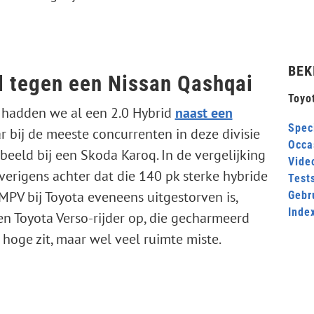
BEK
l tegen een Nissan Qashqai
Toyo
 hadden we al een 2.0 Hybrid
naast een
Speci
 bij de meeste concurrenten in deze divisie
Occa
rbeeld bij een Skoda Karoq. In de vergelijking
Video
erigens achter dat die 140 pk sterke hybride
Test
PV bij Toyota eveneens uitgestorven is,
Gebr
Inde
n Toyota Verso-rijder op, die gecharmeerd
hoge zit, maar wel veel ruimte miste.