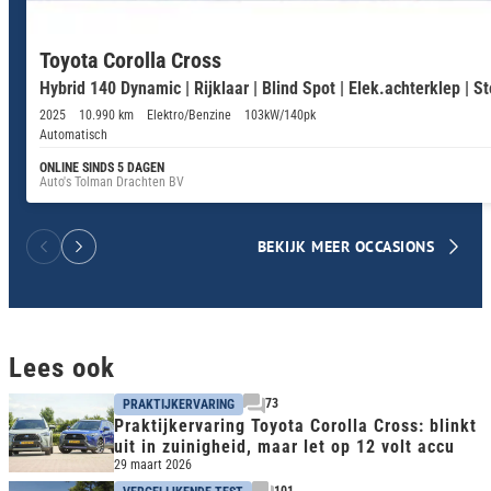
Toyota Corolla Cross
Hybrid 140 Dynamic | Rijklaar | Blind Spot | Elek.achterklep | 
2025
10.990 km
Elektro/Benzine
103kW/140pk
Automatisch
ONLINE SINDS 5 DAGEN
Auto's Tolman Drachten BV
BEKIJK MEER OCCASIONS
Lees ook
73
PRAKTIJKERVARING
Praktijkervaring Toyota Corolla Cross: blinkt
uit in zuinigheid, maar let op 12 volt accu
29 maart 2026
101