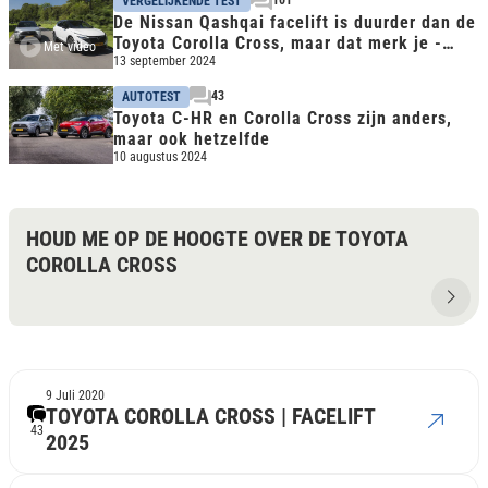
VERGELIJKENDE TEST
De Nissan Qashqai facelift is duurder dan de
Toyota Corolla Cross, maar dat merk je -
Met video
Vergelijkende
13 september 2024
43
AUTOTEST
Toyota C-HR en Corolla Cross zijn anders,
maar ook hetzelfde
10 augustus 2024
HOUD ME OP DE HOOGTE OVER DE TOYOTA
COROLLA CROSS
9 Juli 2020
TOYOTA COROLLA CROSS | FACELIFT
43
2025