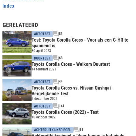
Index
GERELATEERD
81
AUTOTEST
Test: Toyota Corolla Cross - Voor als een C-HR te
spannend is
30 april 2023
63
DUURTEST
Toyota Corolla Cross - Welkom Duurtest
14 februari 2023
44
AUTOTEST
Toyota Corolla Cross vs. Nissan Qashqai -
Vergelijkende Test
2 december 2022
141
AUTOTEST
Toyota Corolla Cross (2022) - Test
10 oktober 2022
91
ACHTERUITKIJKSPIEGEL
Achteruitkijkspiegel – 'Voor tuners is het einde