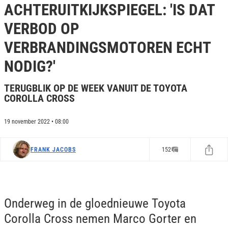
ACHTERUITKIJKSPIEGEL: 'IS DAT
e
c
VERBOD OP
o
n
d
VERBRANDINGSMOTOREN ECHT
s
o
NODIG?'
f
0
s
TERUGBLIK OP DE WEEK VANUIT DE TOYOTA
e
COROLLA CROSS
c
o
n
d
19 november 2022 • 08:00
s
FRANK JACOBS
152
Onderweg in de gloednieuwe Toyota
Corolla Cross nemen Marco Gorter en