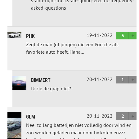
s-and-light-trucks-are-going-electric-frequently-
asked-questions
19-11-2022
5
PHK
Zegt de man (of jongen) die een Porsche als
favoriete auto heeft. Haha...
20-11-2022
1
BIMMERT
Ik zie de grap niet?!
20-11-2022
2
GLM
Nee, zo lang batterijen niet volledig door wind en
zon worden geladen maar door bv kolen enzzz