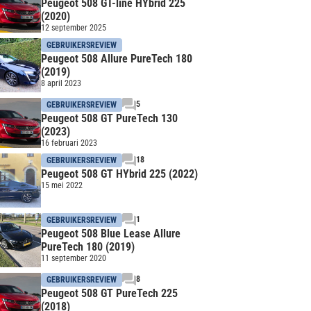
Peugeot 508 GT-line HYbrid 225
(2020)
12 september 2025
GEBRUIKERSREVIEW
Peugeot 508 Allure PureTech 180
(2019)
8 april 2023
5
GEBRUIKERSREVIEW
Peugeot 508 GT PureTech 130
(2023)
16 februari 2023
18
GEBRUIKERSREVIEW
Peugeot 508 GT HYbrid 225 (2022)
15 mei 2022
1
GEBRUIKERSREVIEW
Peugeot 508 Blue Lease Allure
PureTech 180 (2019)
11 september 2020
8
GEBRUIKERSREVIEW
Peugeot 508 GT PureTech 225
(2018)