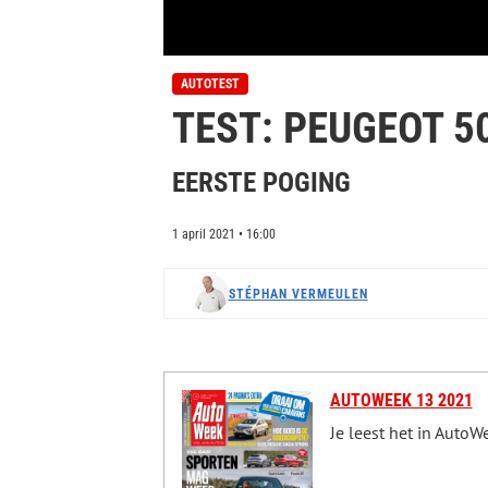
0
s
AUTOTEST
e
TEST: PEUGEOT 5
c
o
n
d
EERSTE POGING
s
o
f
1 april 2021 • 16:00
0
s
e
c
STÉPHAN VERMEULEN
o
n
d
s
V
o
AUTOWEEK 13 2021
l
u
Je leest het in Auto
m
e
9