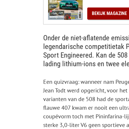
0
%
BEKIJK
MAGAZINE
Onder de niet-aflatende emiss
legendarische competitietak 
Sport Engineered. Kan de 508
lading lithium-ions en twee e
Een quizvraag: wanneer nam Peugeo
Jean Todt werd opgericht, voor het
varianten van de 508 had de sport
flauwe 407 kwam er nooit een ultrar
coupévorm toch met Pininfarina-li
sterke 3,0-liter V6 geen sportieve