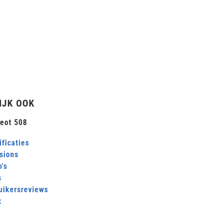
IJK OOK
eot 508
ficaties
sions
's
s
uikersreviews
x