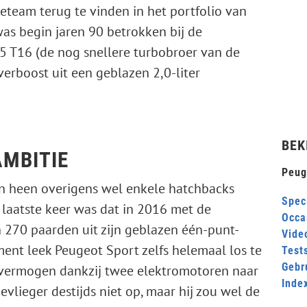
ceteam terug te vinden in het portfolio van
was begin jaren 90 betrokken bij de
 T16 (de nog snellere turbobroer van de
erboost uit een geblazen 2,0-liter
BEK
AMBITIE
Peug
en heen overigens wel enkele hatchbacks
Speci
 laatste keer was dat in 2016 met de
Occa
 270 paarden uit zijn geblazen één-punt-
Video
ent leek Peugeot Sport zelfs helemaal los te
Test
Gebr
 vermogen dankzij twee elektromotoren naar
Inde
evlieger destijds niet op, maar hij zou wel de