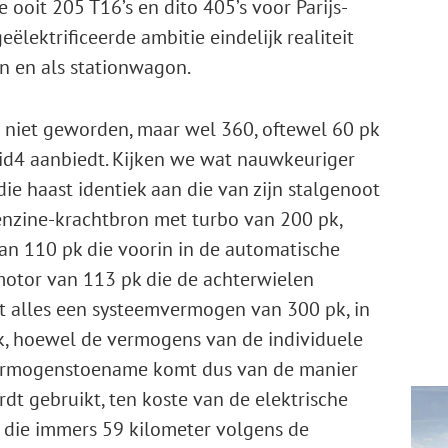
 ooit 205 T16’s en dito 405’s voor Parijs-
lektrificeerde ambitie eindelijk realiteit
n en als stationwagon.
r niet geworden, maar wel 360, oftewel 60 pk
id4 aanbiedt. Kijken we wat nauwkeuriger
die haast identiek aan die van zijn stalgenoot
nzine-krachtbron met turbo van 200 pk,
n 110 pk die voorin in de automatische
motor van 113 pk die de achterwielen
dat alles een systeemvermogen van 300 pk, in
pk, hoewel de vermogens van de individuele
 vermogenstoename komt dus van de manier
t gebruikt, ten koste van de elektrische
t die immers 59 kilometer volgens de