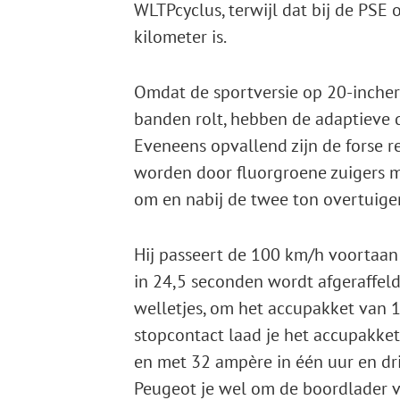
WLTPcyclus, terwijl dat bij de PS
kilometer is.
Omdat de sportversie op 20-inchers
banden rolt, hebben de adaptieve d
Eveneens opvallend zijn de forse 
worden door fluorgroene zuigers me
om en nabij de twee ton overtuigen
Hij passeert de 100 km/h voortaan 
in 24,5 seconden wordt afgeraffeld
welletjes, om het accupakket van 
stopcontact laad je het accupakket
en met 32 ampère in één uur en drie
Peugeot je wel om de boordlader va