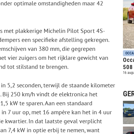
E onder optimale omstandigheden maar 42
 met plakkerige Michelin Pilot Sport 4S-
empers een specifieke afstelling gekregen.
remschijven van 380 mm, die gegrepen
OCCA
t vier zuigers om het rijklare gewicht van
Occ
d tot stilstand te brengen.
508
16 aug
in 5,2 seconden, terwijl de staande kilometer
GE
. Bij 250 km/h vindt de elektronica het
11,5 kW te sparen. Aan een standaard
 in 7 uur op, met 16 ampère kan het in 4 uur
 kwartier. In dat laatste geval verplicht
n 7,4 kW in optie erbij te nemen, want