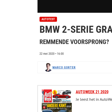
0
s
AUTOTEST
e
BMW 2-SERIE GRA
c
o
n
d
REMMENDE VOORSPRONG?
s
o
f
22 mei 2020 • 16:00
0
s
e
c
MARCO GORTER
o
n
d
s
V
o
AUTOWEEK 21 2020
l
u
Je leest het in Auto
m
e
0