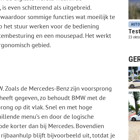
is even schitterend als uitgebreid.
d, waardoor sommige functies wat moeilijk te
AUTO
p het stuur werken voor de bediening
Tes
tembesturing en een mousepad. Het werkt
23 okto
 ergonomisch gebied.
GE
MW. Zoals de Mercedes-Benz zijn voorsprong
 heeft gegeven, zo behoudt BMW met de
prong op dit vlak. Snel en met hoge
chillende menu’s en door de logische
ode korter dan bij Mercedes. Bovendien
ijbaanhulp blijft bijvoorbeeld uit, totdat je