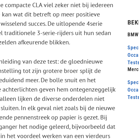
e compacte CLA viel zeker niet bij iedereen
 kan wat dit betreft op meer positieve
BEK
wisselend succes. De uitlopende 4serie
 traditionele 3-serie-rijders uit hun sedan
BMW 
d zelden afkeurende blikken.
Speci
Occa
leiding van deze test: de gloednieuwe
Test
Merc
telling tot zijn grotere broer splijt de
duidend meer. De bolle snuit en het
Speci
 achterlichten geven hem ontegenzeggelijk
Occa
Test
leen lijken de diverse onderdelen niet
luiten. In elk geval niet zoals bij de nieuwe
ende pennenstreek op papier is gezet. Bij
anger het nodige geleerd, bijvoorbeeld dat
in het voordeel werken van een vierdeurs