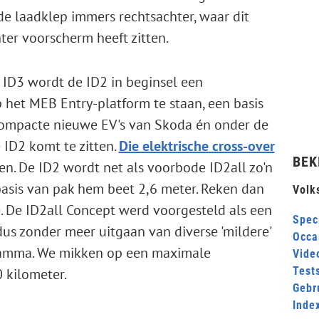
 de laadklep immers rechtsachter, waar dit
ter voorscherm heeft zitten.
 ID3 wordt de ID2 in beginsel een
 het MEB Entry-platform te staan, een basis
compacte nieuwe EV's van Skoda én onder de
 ID2 komt te zitten.
Die elektrische cross-over
BEK
en. De ID2 wordt net als voorbode ID2all zo'n
basis van pak hem beet 2,6 meter. Reken dan
Volk
e. De ID2all Concept werd voorgesteld als een
Speci
dus zonder meer uitgaan van diverse 'mildere'
Occa
gamma. We mikken op een maximale
Video
Test
0 kilometer.
Gebr
Inde