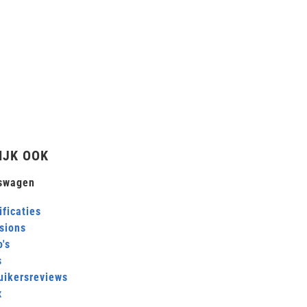
IJK OOK
swagen
ficaties
sions
's
s
uikersreviews
x