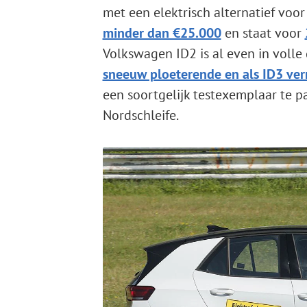
met een elektrisch alternatief voor
minder dan €25.000
en staat voor
Volkswagen ID2 is al even in volle
sneeuw ploeterende en als ID3 v
een soortgelijk testexemplaar te p
Nordschleife.