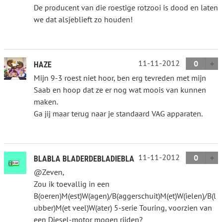
De producent van die roestige rotzooi is dood en laten
we dat alsjeblieft zo houden!
11-11-2012
0
HAZE
Mijn 9-3 roest niet hoor, ben erg tevreden met mijn
Saab en hoop dat ze er nog wat moois van kunnen
maken.
Ga jij maar terug naar je standaard VAG apparaten.
11-11-2012
0
BLABLA BLADERDEBLADIEBLA
@Zeven,
Zou ik toevallig in een
B(oeren)M(est)W(agen)/B(aggerschuit)M(et)W(ielen)/B(l
ubber)M(et veel)W(ater) 5-serie Touring, voorzien van
een Diesel-motor mogen rijden?