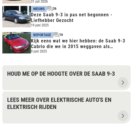
€10.000
31 juli 2026
36
NIEUWS
Deze Saab 9-3 is pas net begonnen -
Liefhebber Gezocht
19 juni 2025
16
REPORTAGE
Kijk eens wat we hier hebben: de Saab 9-3
Cabrio die we in 2015 weggaven als
vakantiekar!
9 juni 2025
HOUD ME OP DE HOOGTE OVER DE SAAB 9-3
LEES MEER OVER ELEKTRISCHE AUTO'S EN
ELEKTRISCH RIJDEN