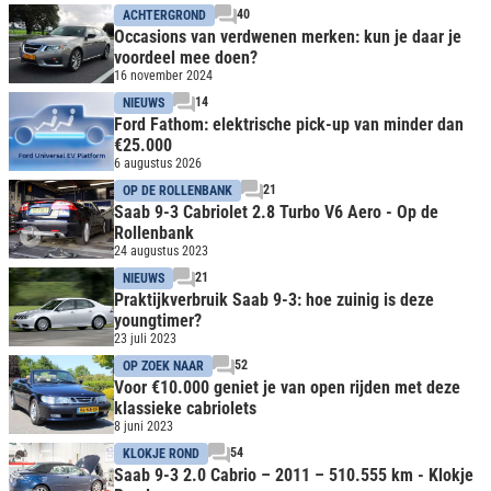
40
ACHTERGROND
Occasions van verdwenen merken: kun je daar je
voordeel mee doen?
16 november 2024
14
NIEUWS
Ford Fathom: elektrische pick-up van minder dan
€25.000
6 augustus 2026
21
OP DE ROLLENBANK
Saab 9-3 Cabriolet 2.8 Turbo V6 Aero - Op de
Rollenbank
24 augustus 2023
21
NIEUWS
Praktijkverbruik Saab 9-3: hoe zuinig is deze
youngtimer?
23 juli 2023
52
OP ZOEK NAAR
Voor €10.000 geniet je van open rijden met deze
klassieke cabriolets
8 juni 2023
54
KLOKJE ROND
Saab 9-3 2.0 Cabrio – 2011 – 510.555 km - Klokje