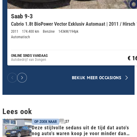
Saab 9-3
Cabrio 1.8t BioPower Vector Exklusiv Automaat | 2011 / Hirsch
2011
174.400 km
Benzine
143kW/194pk
Automatisch
ONLINE SINDS VANDAAG
€ 1
Autobedrijf van Dongen
BEKIJK MEER OCCASIONS
Lees ook
27
OP ZOEK NAAR
Deze stijlvolle sedans uit de tijd dat auto's
nog auto's waren koop je voor minder dan