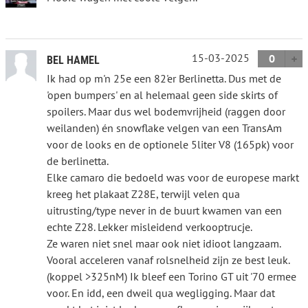
15-03-2025
0
BEL HAMEL
Ik had op m'n 25e een 82'er Berlinetta. Dus met de
'open bumpers' en al helemaal geen side skirts of
spoilers. Maar dus wel bodemvrijheid (raggen door
weilanden) én snowflake velgen van een TransAm
voor de looks en de optionele 5liter V8 (165pk) voor
de berlinetta.
Elke camaro die bedoeld was voor de europese markt
kreeg het plakaat Z28E, terwijl velen qua
uitrusting/type never in de buurt kwamen van een
echte Z28. Lekker misleidend verkooptrucje.
Ze waren niet snel maar ook niet idioot langzaam.
Vooral acceleren vanaf rolsnelheid zijn ze best leuk.
(koppel >325nM) Ik bleef een Torino GT uit '70 ermee
voor. En idd, een dweil qua wegligging. Maar dat