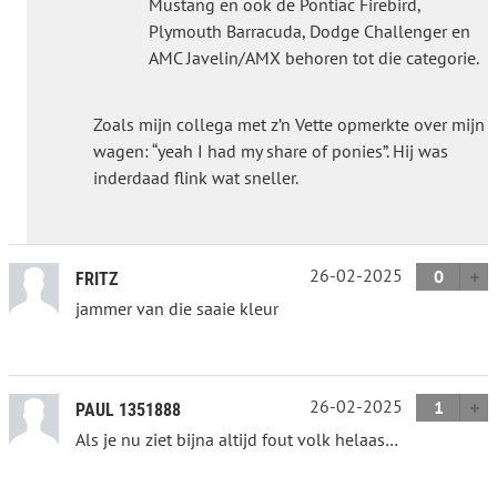
Mustang en ook de Pontiac Firebird,
Plymouth Barracuda, Dodge Challenger en
AMC Javelin/AMX behoren tot die categorie.
Zoals mijn collega met z’n Vette opmerkte over mijn
wagen: “yeah I had my share of ponies”. Hij was
inderdaad flink wat sneller.
26-02-2025
0
FRITZ
jammer van die saaie kleur
26-02-2025
1
PAUL 1351888
Als je nu ziet bijna altijd fout volk helaas…