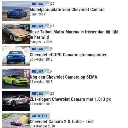
20
NIEUWS
Modeljaarupdate voor Chevrolet Camaro
3 mei 2019
16
NIEUWS
Deze Talbot-Matra Murena is frisser dan hij lijkt -
In het wild
5 augustus 2026
9
NIEUWS
Chevrolet eCOPO Camaro: stroomsprinter
30 oktober 2018
7
NIEUWS
Nóg een Chevrolet Camaro op SEMA
23 oktober 2018
26
NIEUWS
ZL1-sloper: Chevrolet Camaro met 1.013 pk
18 oktober 2018
AUTOTEST
Chevrolet Camaro 2.0 Turbo - Test
5 september 2018