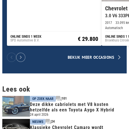
Chevrolet
3.0 V6 333P
2017
33.095 k
Automatisch
ONLINE SINDS 1 WEEK
ONLINE SINDS 1
€ 29.800
SPD Automotive B.V.
Broekhuis Citroë
BEKIJK MEER OCCASIONS
Lees ook
101
OP ZOEK NAAR
Deze dikke cabriolets met V8 kosten
hetzelfde als een Toyota Aygo X Hybrid
24 april 2026
24
NIEUWS
Klassieke Chevrolet Camaro wordt