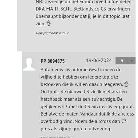
NB: Gezien je op het Forum breed uitgemeten
DRA-MA-TI-SCHE Stellantis cq C3 ervaringen
überhaupt bijzonder dat jij je in dit topic laat
zien. 👌
Gewijzigd door auteur
19-06-2024
3
PP 8094875
Autonieuws is autonieuws. Ik meen de
vrijheid te hebben om iedere topic te
bezoeken die ik wil en daarin reageren. 👌
On topic, de nieuwe C3 zie ik niet als een
hatchback maar als een suv achtige. De
gelijkenis C3 met de C3 aircross is erg groot.
Behalve de maten. Vandaar dat ik de aircross
overbodig vind. Noem de aircross dan C3
plus als zijnde grotere uitvoering.
Gewijzigd door auteur