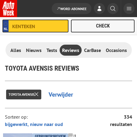
WORD ABONNEE
Ga naar de inhoud
Alles
Nieuws
Tests
Reviews
CarBase
Occasions
TOYOTA AVENSIS REVIEWS
Verwijder
TOYOTA AVENSIS
Sorteer op:
334
resultaten
1
GEBRUIKERSREVIEW