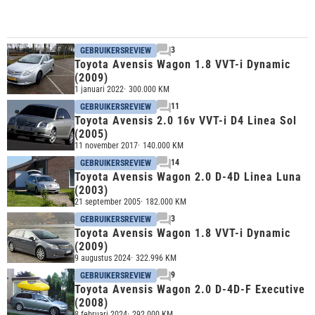
3
GEBRUIKERSREVIEW
Toyota Avensis Wagon 1.8 VVT-i Dynamic
(2009)
1 januari 2022
300.000 KM
11
GEBRUIKERSREVIEW
Toyota Avensis 2.0 16v VVT-i D4 Linea Sol
(2005)
11 november 2017
140.000 KM
14
GEBRUIKERSREVIEW
Toyota Avensis Wagon 2.0 D-4D Linea Luna
(2003)
21 september 2005
182.000 KM
3
GEBRUIKERSREVIEW
Toyota Avensis Wagon 1.8 VVT-i Dynamic
(2009)
9 augustus 2024
322.996 KM
9
GEBRUIKERSREVIEW
Toyota Avensis Wagon 2.0 D-4D-F Executive
(2008)
8 februari 2024
292.000 KM