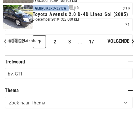
18 oktober 2020
155.108 KM
Stationwagon
239
10
GEBRUIKERSREVIEW
Toyota Avensis 2.0 D-4D Linea Sol (2005)
5 december 2019
328.000 KM
Sedan
71
Hatchback
24
VORIGE
VOLGENDE
...
1
2
3
17
Trefwoord
Thema