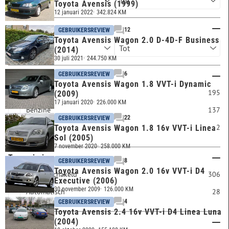
Toyota Avensis (1999)
12 januari 2022
342.824 KM
Bouwjaar
12
GEBRUIKERSREVIEW
Toyota Avensis Wagon 2.0 D-4D-F Business
(2014)
30 juli 2021
244.750 KM
6
GEBRUIKERSREVIEW
Brandstof
Toyota Avensis Wagon 1.8 VVT-i Dynamic
Diesel
195
(2009)
17 januari 2020
226.000 KM
Benzine
137
22
GEBRUIKERSREVIEW
LPG
2
Toyota Avensis Wagon 1.8 16v VVT-i Linea
Sol (2005)
7 november 2020
258.000 KM
Transmissie
8
GEBRUIKERSREVIEW
Toyota Avensis Wagon 2.0 16v VVT-i D4
Handgeschakeld
306
Executive (2006)
30 november 2009
126.000 KM
Automatisch
28
4
GEBRUIKERSREVIEW
Toyota Avensis 2.4 16v VVT-i D4 Linea Luna
(2004)
Carrosserie