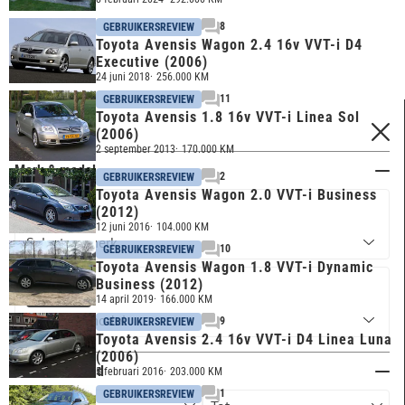
8
GEBRUIKERSREVIEW
Toyota Avensis Wagon 2.4 16v VVT-i D4
Executive (2006)
24 juni 2018
256.000 KM
11
GEBRUIKERSREVIEW
Toyota Avensis 1.8 16v VVT-i Linea Sol
FILTERS
(2006)
2 september 2013
170.000 KM
Merk & model
2
GEBRUIKERSREVIEW
Toyota Avensis Wagon 2.0 VVT-i Business
(2012)
TOYOTA
12 juni 2016
104.000 KM
10
GEBRUIKERSREVIEW
Toyota Avensis Wagon 1.8 VVT-i Dynamic
Business (2012)
AVENSIS
14 april 2019
166.000 KM
9
GEBRUIKERSREVIEW
Toyota Avensis 2.4 16v VVT-i D4 Linea Luna
(2006)
Kilometerstand
5 februari 2016
203.000 KM
1
GEBRUIKERSREVIEW