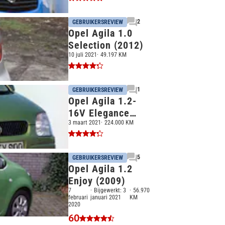
2
GEBRUIKERSREVIEW
Opel Agila 1.0
Selection (2012)
10 juli 2021
49.197 KM
1
GEBRUIKERSREVIEW
Opel Agila 1.2-
16V Elegance
(2001)
3 maart 2021
224.000 KM
5
GEBRUIKERSREVIEW
Opel Agila 1.2
Enjoy (2009)
7
Bijgewerkt:
3
56.970
februari
januari 2021
KM
2020
60