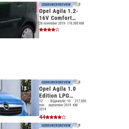
3
GEBRUIKERSREVIEW
Opel Agila 1.2-
16V Comfort
(2002)
26 november 2019
176.500 KM
2
GEBRUIKERSREVIEW
Opel Agila 1.0
Edition LPG
(2010)
12
Bijgewerkt:
10
217.000
mei
september 2019
KM
2014
44
5
GEBRUIKERSREVIEW