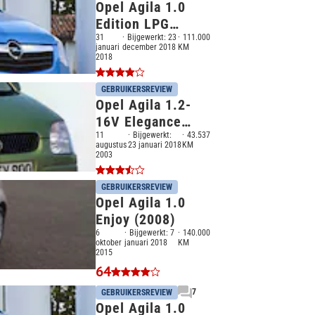
Opel Agila 1.0
Edition LPG
(2010)
31
Bijgewerkt:
23
111.000
januari
december 2018
KM
2018
GEBRUIKERSREVIEW
Opel Agila 1.2-
16V Elegance
(2000)
11
Bijgewerkt:
43.537
augustus
23 januari 2018
KM
2003
GEBRUIKERSREVIEW
Opel Agila 1.0
Enjoy (2008)
6
Bijgewerkt:
7
140.000
oktober
januari 2018
KM
2015
64
7
GEBRUIKERSREVIEW
Opel Agila 1.0