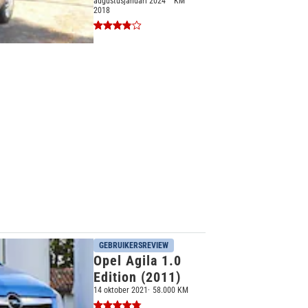
augustus
januari 2024
KM
2018
GEBRUIKERSREVIEW
Opel Agila 1.0
Edition (2011)
14 oktober 2021
58.000 KM