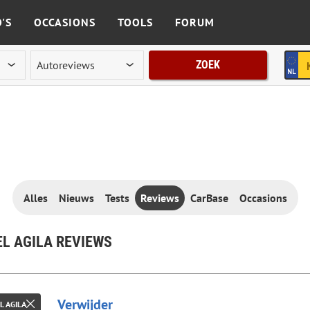
'S
OCCASIONS
TOOLS
FORUM
ZOEK
Alles
Nieuws
Tests
Reviews
CarBase
Occasions
L AGILA REVIEWS
Verwijder
L AGILA