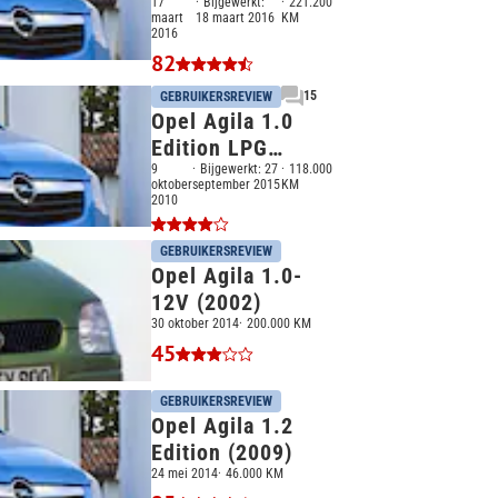
(2014)
17
Bijgewerkt:
221.200
maart
18 maart 2016
KM
2016
82
15
GEBRUIKERSREVIEW
Opel Agila 1.0
Edition LPG
(2010)
9
Bijgewerkt:
27
118.000
oktober
september 2015
KM
2010
GEBRUIKERSREVIEW
Opel Agila 1.0-
12V (2002)
30 oktober 2014
200.000 KM
45
GEBRUIKERSREVIEW
Opel Agila 1.2
Edition (2009)
24 mei 2014
46.000 KM