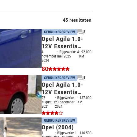
45 resultaten
3
GEBRUIKERSREVIEW
Opel Agila 1.0-
12V Essentia
(2005)
4
Bijgewerkt:
4
92.000
november
mei 2025
KM
2024
80
1
GEBRUIKERSREVIEW
Opel Agila 1.0-
12V Essentia
(2005)
27
Bijgewerkt:
137.000
augustus
23 december
KM
2021
2024
GEBRUIKERSREVIEW
Opel (2004)
1
Bijgewerkt:
1
116.500