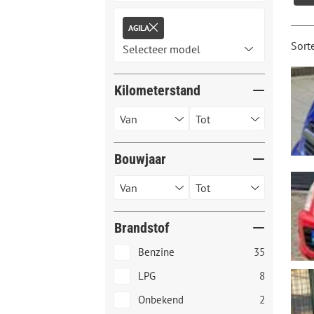
AGILA
Sort
Kilometerstand
Bouwjaar
Brandstof
Benzine
35
LPG
8
Onbekend
2